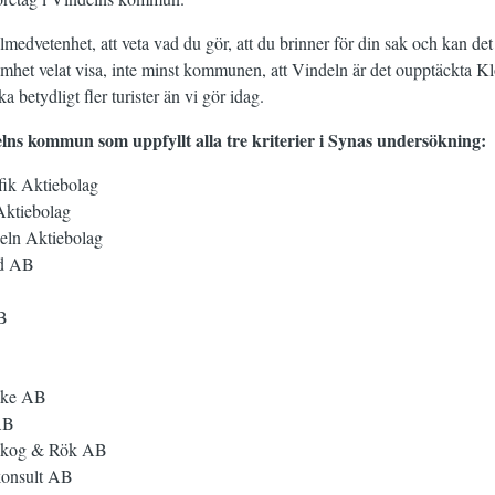
lmedvetenhet, att veta vad du gör, att du brinner för din sak och kan det
het velat visa, inte minst kommunen, att Vindeln är det oupptäckta Kl
a betydligt fler turister än vi gör idag.
elns kommun som uppfyllt alla tre kriterier i Synas undersökning:
fik Aktiebolag
Aktiebolag
deln Aktiebolag
ad AB
B
ske AB
AB
e Skog & Rök AB
konsult AB