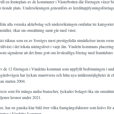
ill en femteplats av de kommuner i Västerbotten där företagen växer b
n tionde plats. Undersökningen genomförs av kreditupplysningsföretag
från alla svenska aktiebolag och undersökningen omfattar tre kategor
nställer, ökar sin omsättning samt går med vinst.
äxt räknas som en av Sveriges mest prestigefulla utmärkelser inom svensk
 tillväxt i det lokala näringslivet i varje län. Vindeln kommuns placerin
o som signalerar att det finns gott om livskraftiga företag med framtidstro
 av de 12 företagen i Vindelns kommun som uppfyllt bedömningen i un
sgårdsvägen har lyckats manövrera och hitta nya intäktsmöjligheter år e
an starten 2004.
 precis som för många andra branscher, lyckades bolaget öka sin omsättn
iljoner kronor under 2021.
, har en ganska klar bild över vilka framgångsfaktorer som krävs för at
t företag i Vindelns kommun.