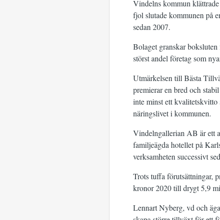
Vindelns kommun klättrade t
fjol slutade kommunen på e
sedan 2007.
Bolaget granskar boksluten 
störst andel företag som nya
Utmärkelsen till Bästa Tillv
premierar en bred och stabil
inte minst ett kvalitetskvitt
näringslivet i kommunen.
Vindelngallerian AB är ett
familjeägda hotellet på Karl
verksamheten successivt sed
Trots tuffa förutsättningar,
kronor 2020 till drygt 5,9 m
Lennart Nyberg, vd och ägare
skapa större tillväxt för et