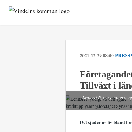
2021-12-29 08:00
PRESS
Företagandet
Tillväxt i län
Lennart Nyberg, vd och ägar
Det sjuder av liv bland f