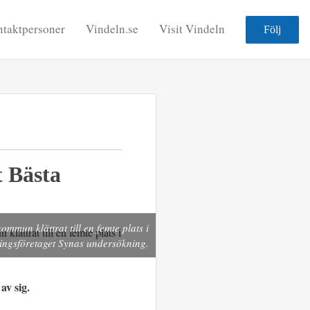
taktpersoner
Vindeln.se
Visit Vindeln
Följ
t Bästa
ommun klättrat till en femte plats i
ingsföretaget Synas undersökning.
av sig.