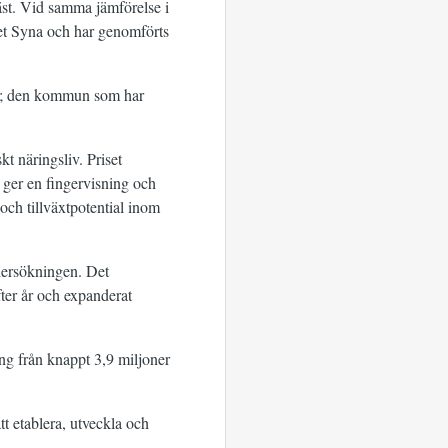
äst. Vid samma jämförelse i
et Syna och har genomförts
ier; den kommun som har
t näringsliv. Priset
g ger en fingervisning och
 och tillväxtpotential inom
dersökningen. Det
fter år och expanderat
ing från knappt 3,9 miljoner
t etablera, utveckla och