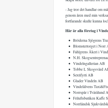
- Jag tror det handlar om må
genom åren med min verksam
fortfarande skulle kunna lock
Här är alla företag i Vind
Bröderna Sjögrens Tra
Blomstertorget i Norr 
Fahlgrens Åkeri i Vin
N.H. Skogsentrepren
Vindelngallerian AB
Tobbe L Skogsvård A
Sextifyrti AB
Glader Vindeln AB
Vindelälvens Taxi&Fi
Norrspår i Tvärålund 
Friluftsbutiken Kaff
Norrländsk Sjukvårds