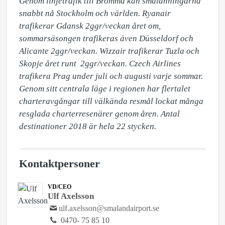
Genom linjetrafik till Bromma kan smålänningarna 
snabbt nå Stockholm och världen. Ryanair 
trafikerar Gdansk 2ggr/veckan året om, 
sommarsäsongen trafikeras även Düsseldorf och 
Alicante 2ggr/veckan. Wizzair trafikerar Tuzla och 
Skopje året runt  2ggr/veckan. Czech Airlines 
trafikera Prag under juli och augusti varje sommar. 
Genom sitt centrala läge i regionen har flertalet 
charteravgångar till välkända resmål lockat många 
resglada charterresenärer genom åren. Antal 
destinationer 2018 är hela 22 stycken.
Kontaktpersoner
VD/CEO
Ulf Axelsson
ulf.axelsson@smalandairport.se
0470- 75 85 10