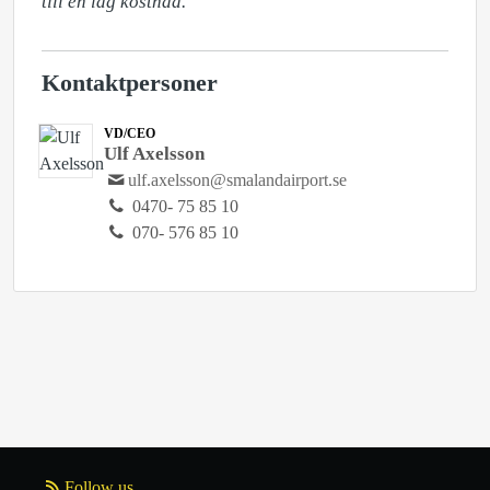
till en låg kostnad.
Kontaktpersoner
VD/CEO
Ulf Axelsson
ulf.axelsson@smalandairport.se
0470- 75 85 10
070- 576 85 10
Follow us