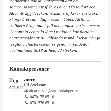
trafikerar Gdansk 2ggr/veckan året om, 
sommarsäsongen trafikeras även Düsseldorf och 
Alicante 2ggr/veckan. Wizzair trafikerar Tuzla och 
Skopje året runt  2ggr/veckan. Czech Airlines 
trafikera Prag under juli och augusti varje sommar. 
Genom sitt centrala läge i regionen har flertalet 
charteravgångar till välkända resmål lockat många 
resglada charterresenärer genom åren. Antal 
destinationer 2018 är hela 22 stycken.
Kontaktpersoner
VD/CEO
Ulf Axelsson
ulf.axelsson@smalandairport.se
0470- 75 85 10
070- 576 85 10