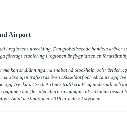
nd Airport
 del i regionens utveckling. Den globaliserade handeln kräver
 företags etablering i regionen är flygplatsen en förutsättning
Bromma kan smålänningarna snabbt nå Stockholm och världen. Ry
marsäsongen trafikeras även Düsseldorf och Alicante 2ggr/veck
t  2ggr/veckan. Czech Airlines trafikera Prag under juli och au
 i regionen har flertalet charteravgångar till välkända resmål 
ren. Antal destinationer 2018 är hela 22 stycken.