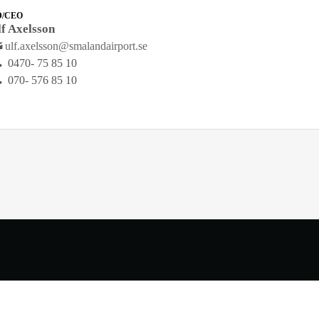
D/CEO
lf Axelsson
ulf.axelsson@smalandairport.se
0470- 75 85 10
070- 576 85 10