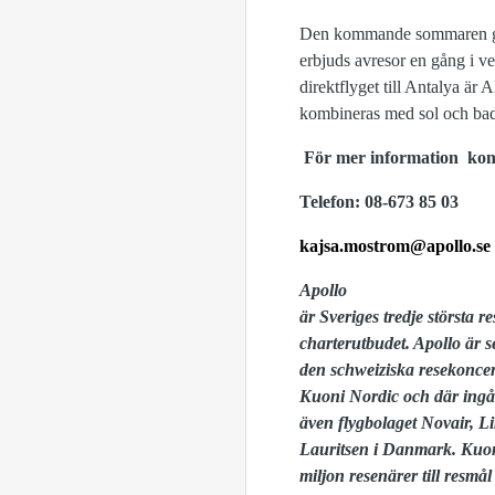
Den kommande sommaren går d
erbjuds avresor en gång i ve
direktflyget till Antalya ä
kombineras med sol och ba
För mer information kon
Telefon: 08-673 85 03
kajsa.mostrom@apollo.se
Apollo
är Sveriges tredje största r
charterutbudet. Apollo är s
den schweiziska resekonce
Kuoni Nordic och där ingå
även flygbolaget Novair, Li
Lauritsen i Danmark. Kuon
miljon resenärer till resmål