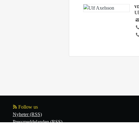
V
U
Follow us
Nyheter (RSS)
Pressmeddelanden (RSS)
Bloggposter (RSS)