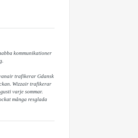
 snabba kommunikationer 
.

anair trafikerar Gdansk 
an. Wizzair trafikerar 
gusti varje sommar. 
lockat många resglada 