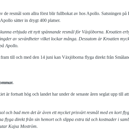
 av de resmål som allra först blir fullbokat av hos Apollo. Satsningen p
Apollo sätter in drygt 400 platser.
att kunna erbjuda ett nytt spännande resmål för Växjöborna.
Kroatien erb
mängder av sevärdheter vilket lockar många. Dessutom är Kroatien myck
på Apollo.
fram till och med den 14 juni kan Växjöborna flyga direkt från Småland A
sommar.
iet är fortsatt hög och landet har under de senaste åren seglat upp till att
 sol och bad men det är även ett mycket prisvärt resmål med en kort flyg
a flyga direkt från sin hemort och slippa extra tid och kostnader i sa
lutar Kajsa Moström.