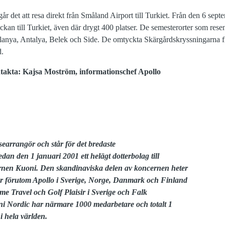
et att resa direkt från Småland Airport till Turkiet. Från den 6 septe
ckan till Turkiet, även där drygt 400 platser. De semesterorter som res
r Alanya, Antalya, Belek och Side. De omtyckta Skärgårdskryssningarna 
d.
takta: Kajsa
Moström, informationschef Apollo
esearrangör och står för det bredaste
edan den 1 januari 2001 ett helägt dotterbolag till
rnen Kuoni. Den skandinaviska delen av koncernen heter
r förutom Apollo i Sverige, Norge, Danmark och Finland
me Travel och Golf Plaisir i Sverige och Falk
i Nordic har närmare 1000 medarbetare och totalt 1
 i hela världen.