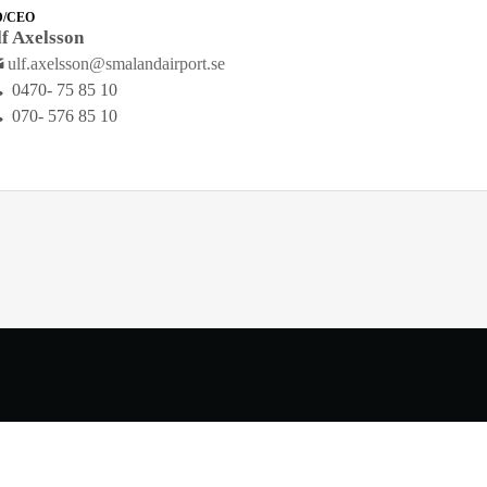
D/CEO
lf Axelsson
ulf.axelsson@smalandairport.se
0470- 75 85 10
070- 576 85 10