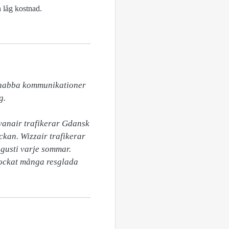
n låg kostnad.
 snabba kommunikationer 
.

anair trafikerar Gdansk 
an. Wizzair trafikerar 
gusti varje sommar. 
lockat många resglada 