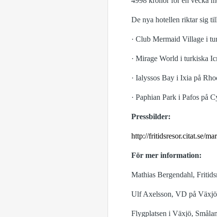
4998 kronor för en vecka me
De nya hotellen riktar sig t
· Club Mermaid Village i tu
· Mirage World i turkiska I
· Ialyssos Bay i Ixia på Rh
· Paphian Park i Pafos på 
Pressbilder:
http://fritidsresor.citat.s
För mer information:
Mathias Bergendahl, Fritid
Ulf Axelsson, VD på Växjö
Flygplatsen i Växjö, Smålan