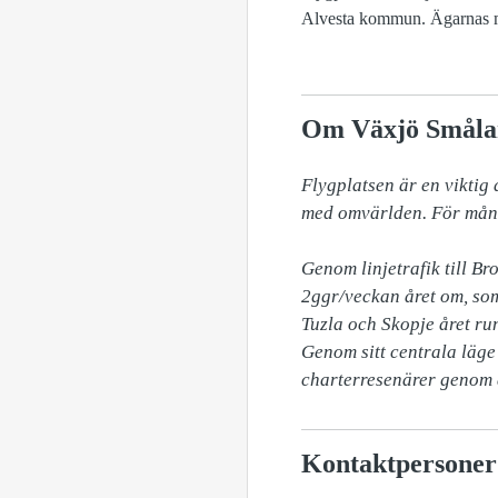
Alvesta kommun. Ägarnas måls
Om Växjö Småla
Flygplatsen är en viktig
med omvärlden. För många
Genom linjetrafik till 
2ggr/veckan året om, som
Tuzla och Skopje året run
Genom sitt centrala läge
charterresenärer genom å
Kontaktpersoner