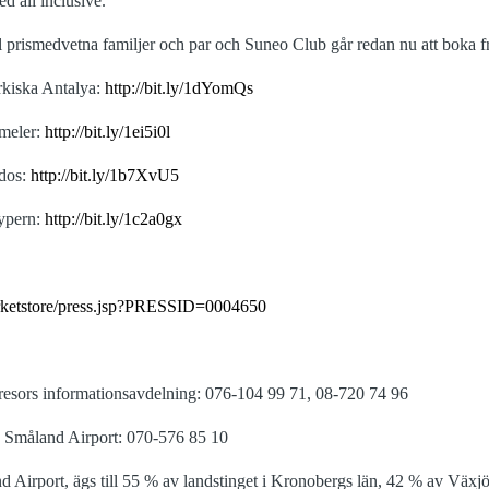
d all inclusive.
ill prismedvetna familjer och par och Suneo Club går redan nu att boka 
rkiska Antalya:
http://bit.ly/1dYomQs
cmeler:
http://bit.ly/1ei5i0l
odos:
http://bit.ly/1b7XvU5
Cypern:
http://bit.ly/1c2a0gx
e/marketstore/press.jsp?PRESSID=0004650
sresors informationsavdelning: 076-104 99 71, 08-720 74 96
 Småland Airport: 070-576 85 10
d Airport, ägs till 55 % av landstinget i Kronobergs län, 42 % av Vä