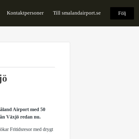
Kontaktpersoner
Till smalandairport.se
Följ
jö
måland Airport med 50
rån Växjö redan nu.
ökar Fritidsresor med drygt