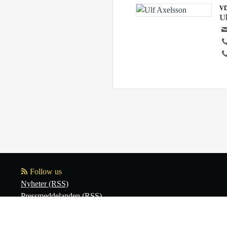
V
U
Follow us
Nyheter (RSS)
Pressmeddelanden (RSS)
Bloggposter (RSS)