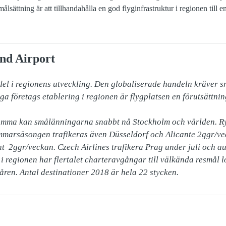
ättning är att tillhandahålla en god flyginfrastruktur i regionen till e
nd Airport
 del i regionens utveckling. Den globaliserade handeln kräver
 företags etablering i regionen är flygplatsen en förutsättning
Bromma kan smålänningarna snabbt nå Stockholm och världen. Ry
marsäsongen trafikeras även Düsseldorf och Alicante 2ggr/veck
t  2ggr/veckan. Czech Airlines trafikera Prag under juli och au
 i regionen har flertalet charteravgångar till välkända resmål 
ren. Antal destinationer 2018 är hela 22 stycken.