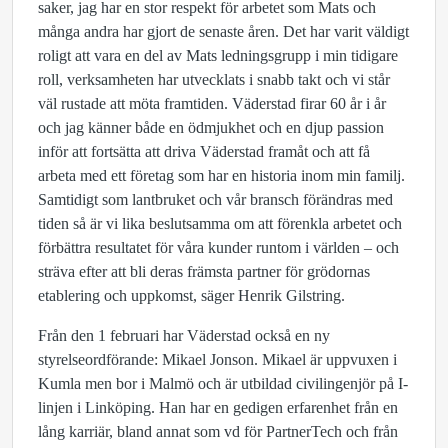
saker, jag har en stor respekt för arbetet som Mats och
många andra har gjort de senaste åren. Det har varit väldigt
roligt att vara en del av Mats ledningsgrupp i min tidigare
roll, verksamheten har utvecklats i snabb takt och vi står
väl rustade att möta framtiden. Väderstad firar 60 år i år
och jag känner både en ödmjukhet och en djup passion
inför att fortsätta att driva Väderstad framåt och att få
arbeta med ett företag som har en historia inom min familj.
Samtidigt som lantbruket och vår bransch förändras med
tiden så är vi lika beslutsamma om att förenkla arbetet och
förbättra resultatet för våra kunder runtom i världen – och
sträva efter att bli deras främsta partner för grödornas
etablering och uppkomst, säger Henrik Gilstring.
Från den 1 februari har Väderstad också en ny
styrelseordförande: Mikael Jonson. Mikael är uppvuxen i
Kumla men bor i Malmö och är utbildad civilingenjör på I-
linjen i Linköping. Han har en gedigen erfarenhet från en
lång karriär, bland annat som vd för PartnerTech och från