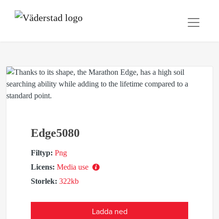
Edge5080
Filtyp:
Png
Licens:
Media use
Storlek:
322kb
Ladda ned