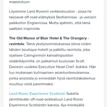
maaseutuun.
Löysimme Land Roverin verkkosivuston - jossa he
tarjoavat off-road-elämyksiä Skotlannissa - ja useisiin
paikkoihin Englannissa. Mutta ajattelin, että tämä
saattaisi inspiroida
The Old Manse of Blair Hotel & The Orangery -
ravintola
: Tämä yksityisomistuksessa oleva viiden
tähden boutique-hotelli ja palkittu ravintola, joka
sijaitsee Cairngormsin kansallispuiston
sisäänkäynnillä, on palkannut kuuluisan Scott
Daviesin uudeksi Executive Head Chef -kokiksi. Hän
tuo mukanaan kulinaarisen asiantuntemuksensa,
jonka ansioista jo ennestään hyvä ravintolakokemus
muuttuu vielä paremmaksi.
Land Rover Experience Scotland:
Sukella
jännittävään off-road-seikkailuun Land Rover
Experience Scotlandin kanssa. Aja mönkijällä