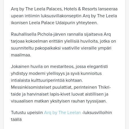
Arq by The Leela Palaces, Hotels & Resorts lanseeraa
upean intiimin luksusvillakonseptin Arq by The Leela
ikonisen Leela Palace Udaipurin yhteyteen.
Rauhallisella Pichola-järven rannalla sijaitseva Arq
tarjoaa kokoelman erittäin ylellisiä huviloita, jotka on
suunniteltu pakopaikaksi vaativille vieraille ympäri
maailmaa.
Jokainen huvila on mestariteos, jossa elegantisti
yhdistyy moderni ylellisyys ja syvä kunnioitus
intialaista kulttuuriperintöä kohtaan.
Messinkisomisteiset puulattiat, perinteinen Thikri-
taide ja harvinaiset lapis-kivet luovat aistillisen ja
visuaalisen matkan yksityisen rauhan tyyssijaan.
Tutustu upeisiin
Arq by The Leelan
-luksusvilloihin
täällä