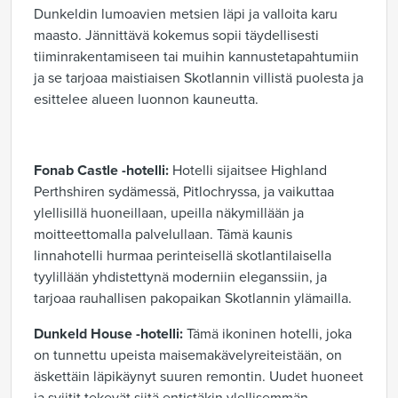
Dunkeldin lumoavien metsien läpi ja valloita karu
maasto. Jännittävä kokemus sopii täydellisesti
tiiminrakentamiseen tai muihin kannustetapahtumiin
ja se tarjoaa maistiaisen Skotlannin villistä puolesta ja
esittelee alueen luonnon kauneutta.
Fonab Castle -hotelli:
Hotelli sijaitsee Highland
Perthshiren sydämessä, Pitlochryssa, ja vaikuttaa
ylellisillä huoneillaan, upeilla näkymillään ja
moitteettomalla palvelullaan. Tämä kaunis
linnahotelli hurmaa perinteisellä skotlantilaisella
tyylillään yhdistettynä moderniin eleganssiin, ja
tarjoaa rauhallisen pakopaikan Skotlannin ylämailla.
Dunkeld House -hotelli:
Tämä ikoninen hotelli, joka
on tunnettu upeista maisemakävelyreiteistään, on
äskettäin läpikäynyt suuren remontin. Uudet huoneet