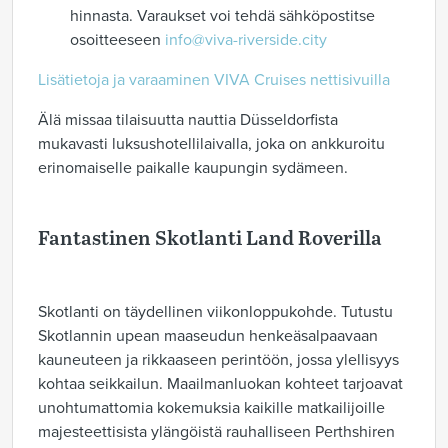
hinnasta. Varaukset voi tehdä sähköpostitse
osoitteeseen
info@viva-riverside.city
Lisätietoja ja varaaminen VIVA Cruises nettisivuilla
Älä missaa tilaisuutta nauttia Düsseldorfista
mukavasti luksushotellilaivalla, joka on ankkuroitu
erinomaiselle paikalle kaupungin sydämeen.
Fantastinen Skotlanti Land Roverilla
Skotlanti on täydellinen viikonloppukohde. Tutustu
Skotlannin upean maaseudun henkeäsalpaavaan
kauneuteen ja rikkaaseen perintöön, jossa ylellisyys
kohtaa seikkailun. Maailmanluokan kohteet tarjoavat
unohtumattomia kokemuksia kaikille matkailijoille
majesteettisista ylängöistä rauhalliseen Perthshiren