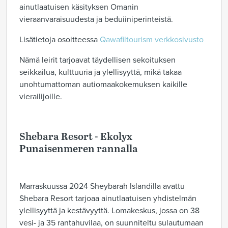
ainutlaatuisen käsityksen Omanin
vieraanvaraisuudesta ja beduiiniperinteistä.
Lisätietoja osoitteessa
Qawafiltourism verkkosivusto
Nämä leirit tarjoavat täydellisen sekoituksen
seikkailua, kulttuuria ja ylellisyyttä, mikä takaa
unohtumattoman autiomaakokemuksen kaikille
vierailijoille.
Shebara Resort - Ekolyx
Punaisenmeren rannalla
Marraskuussa 2024 Sheybarah Islandilla avattu
Shebara Resort tarjoaa ainutlaatuisen yhdistelmän
ylellisyyttä ja kestävyyttä. Lomakeskus, jossa on 38
vesi- ja 35 rantahuvilaa, on suunniteltu sulautumaan