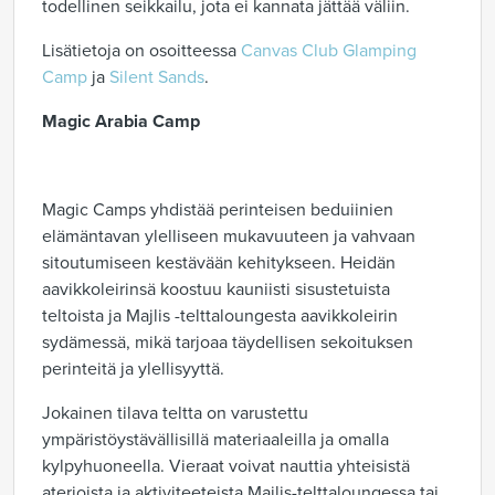
todellinen seikkailu, jota ei kannata jättää väliin.
Lisätietoja on osoitteessa
Canvas Club Glamping
Camp
ja
Silent Sands
.
Magic Arabia Camp
Magic Camps yhdistää perinteisen beduiinien
elämäntavan ylelliseen mukavuuteen ja vahvaan
sitoutumiseen kestävään kehitykseen. Heidän
aavikkoleirinsä koostuu kauniisti sisustetuista
teltoista ja Majlis -telttaloungesta aavikkoleirin
sydämessä, mikä tarjoaa täydellisen sekoituksen
perinteitä ja ylellisyyttä.
Jokainen tilava teltta on varustettu
ympäristöystävällisillä materiaaleilla ja omalla
kylpyhuoneella. Vieraat voivat nauttia yhteisistä
aterioista ja aktiviteeteista Majlis-telttaloungessa tai