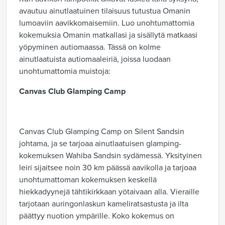
avautuu ainutlaatuinen tilaisuus tutustua Omanin
lumoaviin aavikkomaisemiin. Luo unohtumattomia
kokemuksia Omanin matkallasi ja sisällytä matkaasi
yöpyminen autiomaassa. Tässä on kolme
ainutlaatuista autiomaaleiriä, joissa luodaan
unohtumattomia muistoja:
Canvas Club Glamping Camp
Canvas Club Glamping Camp on Silent Sandsin
johtama, ja se tarjoaa ainutlaatuisen glamping-
kokemuksen Wahiba Sandsin sydämessä. Yksityinen
leiri sijaitsee noin 30 km päässä aavikolla ja tarjoaa
unohtumattoman kokemuksen keskellä
hiekkadyynejä tähtikirkkaan yötaivaan alla. Vieraille
tarjotaan auringonlaskun kameliratsastusta ja ilta
päättyy nuotion ympärille. Koko kokemus on