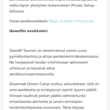
valita täysin yksityisen kokemuksen Private Setup -
teltoissa.
Varaa aavikkoseikkailu
Magic Arabian nettisivuilta
Qawafilin aavikkoleiri
Qawafil Tourism on lanseerannut useita uusia
pyöräilyohjelmia ja aitoja aavikkoleirintäkokemuksia.
Ne heijastavat heidän intohimoaan aktiiviseen
urheiluun ja tarjoavat aitoa
aavikkovieraanvaraisuutta.
Alsarmadi Desert Camp erottuu aitoudellaan; sillä on
oma aavikkotila ja eristäytynyt sijainti dyynin päällä.
Vieraat nauttivat paikan päällä valmistetuista
omanilaisista aterioista ja omani-omistajien
henkilökohtaisesta huomiosta. Tämä tarjoaa