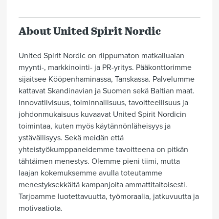
About United Spirit Nordic
United Spirit Nordic on riippumaton matkailualan
myynti-, markkinointi- ja PR-yritys. Pääkonttorimme
sijaitsee Kööpenhaminassa, Tanskassa. Palvelumme
kattavat Skandinavian ja Suomen sekä Baltian maat.
Innovatiivisuus, toiminnallisuus, tavoitteellisuus ja
johdonmukaisuus kuvaavat United Spirit Nordicin
toimintaa, kuten myös käytännönläheisyys ja
ystävällisyys. Sekä meidän että
yhteistyökumppaneidemme tavoitteena on pitkän
tähtäimen menestys. Olemme pieni tiimi, mutta
laajan kokemuksemme avulla toteutamme
menestyksekkäitä kampanjoita ammattitaitoisesti.
Tarjoamme luotettavuutta, työmoraalia, jatkuvuutta ja
motivaatiota.