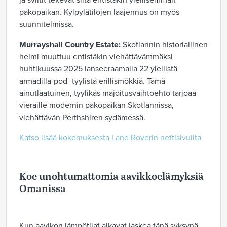
ja sviitit tekevät siitä entistäkin ylellisemmän
pakopaikan. Kylpylätilojen laajennus on myös
suunnitelmissa.
Murrayshall Country Estate:
Skotlannin historiallinen
helmi muuttuu entistäkin viehättävämmäksi
huhtikuussa 2025 lanseeraamalla 22 ylellistä
armadilla-pod -tyylistä erillismökkiä. Tämä
ainutlaatuinen, tyylikäs majoitusvaihtoehto tarjoaa
vieraille modernin pakopaikan Skotlannissa,
viehättävän Perthshiren sydämessä.
Katso lisää kokemuksesta Land Roverin nettisivuilta
Koe unohtumattomia aavikkoelämyksiä
Omanissa
Kun aavikon lämpötilat alkavat laskea tänä syksynä,