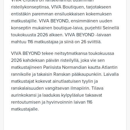
VIVA Cruises on lanseerannut uusimman
risteilykonseptinsa, VIVA Boutiquen, tarjotakseen
entistäkin paremman ensiluokkaisen kokemuksen
matkustajille. VIVA BEYOND, ensimmäinen uuden
konseptin mukainen boutique-laiva, purjehtii Seinellä
toukokuusta 2026 alkaen. VIVA BEYOND -laivaan
mahtuu 116 matkustajaa ja siinä on 26 sviittiä.
VIVA BEYOND tekee neitsytmatkansa toukokuussa
2026 kahdeksan päivän risteilyllä, joka vie sen
matkustajineen Pariisista Normandian kautta Atlantin
rannikolle ja takaisin Ranskan pääkaupunkiin. Laivalla
matkustajat kokevat ainutlaatuisen tyylin ja
ranskalaisuuden vangitsevan ilmapiirin. Tilava
aurinkokansi ja laadukas kylpyläalue takaavat
rentoutumisen ja hyvinvoinnin laivan 116
matkustajalle.