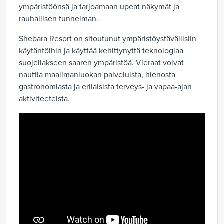
ympäristöönsä ja tarjoamaan upeat näkymät ja
rauhallisen tunnelman.
Shebara Resort on sitoutunut ympäristöystävällisiin
käytäntöihin ja käyttää kehittynyttä teknologiaa
suojellakseen saaren ympäristöä. Vieraat voivat
nauttia maailmanluokan palveluista, hienosta
gastronomiasta ja erilaisista terveys- ja vapaa-ajan
aktiviteeteista.