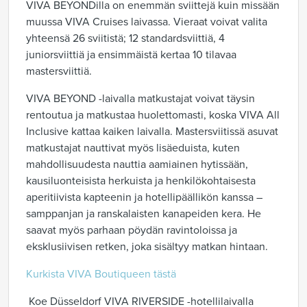
VIVA BEYONDilla on enemmän sviittejä kuin missään
muussa VIVA Cruises laivassa. Vieraat voivat valita
yhteensä 26 sviitistä; 12 standardsviittiä, 4
juniorsviittiä ja ensimmäistä kertaa 10 tilavaa
mastersviittiä.
VIVA BEYOND -laivalla matkustajat voivat täysin
rentoutua ja matkustaa huolettomasti, koska VIVA All
Inclusive kattaa kaiken laivalla. Mastersviitissä asuvat
matkustajat nauttivat myös lisäeduista, kuten
mahdollisuudesta nauttia aamiainen hytissään,
kausiluonteisista herkuista ja henkilökohtaisesta
aperitiivista kapteenin ja hotellipäällikön kanssa –
samppanjan ja ranskalaisten kanapeiden kera. He
saavat myös parhaan pöydän ravintoloissa ja
eksklusiivisen retken, joka sisältyy matkan hintaan.
Kurkista VIVA Boutiqueen tästä
Koe Düsseldorf VIVA RIVERSIDE -hotellilaivalla