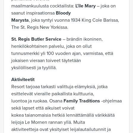
maailmankuulusta cocktailista:
L’île Mary
– joka on
saanut inspiraationsa
Bloody
Marysta
, joka syntyi vuonna 1934 King Cole Barissa,
The St. Regis New Yorkissa.
St. Regis Butler Service
– brändin ikoninen,
henkilökohtainen palvelu, joka on ollut
tunnusmerkki yli 100 vuoden ajan, varmistaa, että
jokaisen vieraan toiveet täytetään
yksilöllisesti ja tyylillä.
Aktiviteetit
Resort tarjoaa tarkasti valittuja elämyksiä, jotka
esittelevät vieraille paikallista kulttuuria,
luontoa ja ruokaa. Osana
Family Traditions
-ohjelmaa
sekä lapset että aikuiset voivat
kokea taianomaisia hetkiä lennättämällä värikkäitä
leijoja Le Mornen rannan yllä. Muita
aktiviteetteja ovat yksityiset leijalautailutunnit ja