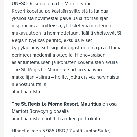
UNESCOn suojelema Le Morne -vuori.
Resort koostuu pelkästään sviiteistä ja tarjoaa
yksilöllistä hovimestaripalvelua siirtomaa-ajan
inspiroimissa puitteissa, yhdistettynä moderniin
mukavuuteen ja hemmotteluun. Täällä yhdistyvät St.
Regisin tyylikäs perintö, eksklusiiviset
kylpyläelämykset, signaturegastronomia ja ajattomat
perinteet modernilla otteella. Hienovaraisen
asiantuntemuksen ja ikonisten kokemusten avulla
The St. Regis Le Morne Resort on vaativan
matkailijan valinta – heille, jotka etsivät harvinaista,
hienostunutta ja
ainutlaatuista.
The St. Regis Le Morne Resort, Mauritius
on osa
Marriott Bonvoyn globaalia
ainutlaatuisten hotellibrändien portfoliota.
Hinnat alkaen 5 985 USD / 7 yötä Junior Suite,