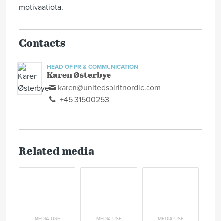
motivaatiota.
Contacts
HEAD OF PR & COMMUNICATION
Karen Østerbye
karen@unitedspiritnordic.com
+45 31500253
Related media
MEDIA USE
MEDIA USE
MEDIA USE