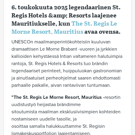
6. toukokuuta 2025 legendaarinen St.
Regis Hotels &amp; Resorts laajenee
Mauritiukselle, kun
The St. Regis Le
Morne Resort, Mauritius
avaa ovensa.
UNESCOn maailmanperintökohteisiin kuuluvan
dramaattisen Le Morne Brabant -vuoren ja jyrkkien
kallioiden kehystäessä Intian valtameren halutuimpia
rantoja, St. Regis Hotels & Resorts tuo brändin
legendaariset perinteet, huippuluokan gastronomian
ja ainutlaatuiset perheohjelmat saaren ehdottomasti
parhaalle paikalle, aivan rantaviivan tuntumaan.
"The St. Regis Le Morne Resort, Mauritius -
resortin
uudistustyö heijastaa brändimme
sitoutumista maailman eksklusiivisimpien kohteiden
nostamiseen uudelle tasolle, ja
osoittaa samalla halukkuuttamme St. Regisin
lomakeskusportfolion laajentamiseen.