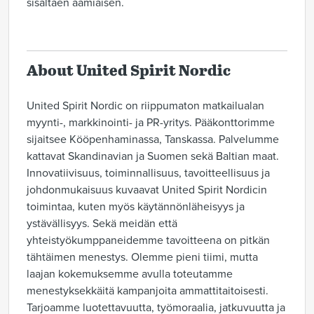
sisältäen aamiaisen.
About United Spirit Nordic
United Spirit Nordic on riippumaton matkailualan
myynti-, markkinointi- ja PR-yritys. Pääkonttorimme
sijaitsee Kööpenhaminassa, Tanskassa. Palvelumme
kattavat Skandinavian ja Suomen sekä Baltian maat.
Innovatiivisuus, toiminnallisuus, tavoitteellisuus ja
johdonmukaisuus kuvaavat United Spirit Nordicin
toimintaa, kuten myös käytännönläheisyys ja
ystävällisyys. Sekä meidän että
yhteistyökumppaneidemme tavoitteena on pitkän
tähtäimen menestys. Olemme pieni tiimi, mutta
laajan kokemuksemme avulla toteutamme
menestyksekkäitä kampanjoita ammattitaitoisesti.
Tarjoamme luotettavuutta, työmoraalia, jatkuvuutta ja