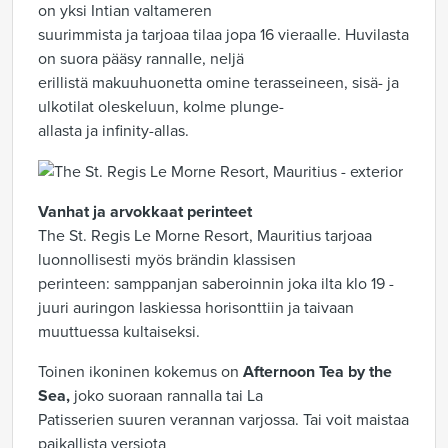
on yksi Intian valtameren
suurimmista ja tarjoaa tilaa jopa 16 vieraalle. Huvilasta
on suora pääsy rannalle, neljä
erillistä makuuhuonetta omine terasseineen, sisä- ja
ulkotilat oleskeluun, kolme plunge-
allasta ja infinity-allas.
Vanhat ja arvokkaat perinteet
The St. Regis Le Morne Resort, Mauritius tarjoaa
luonnollisesti myös brändin klassisen
perinteen: samppanjan saberoinnin joka ilta klo 19 -
juuri auringon laskiessa horisonttiin ja taivaan
muuttuessa kultaiseksi.
Toinen ikoninen kokemus on
Afternoon Tea by the
Sea,
joko suoraan rannalla tai La
Patisserien suuren verannan varjossa. Tai voit maistaa
paikallista versiota