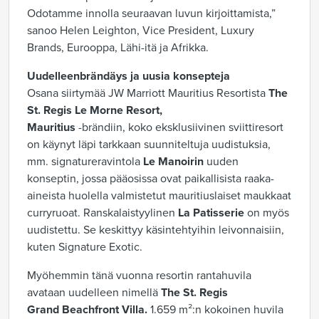
Odotamme innolla seuraavan luvun kirjoittamista,”
sanoo Helen Leighton, Vice President, Luxury
Brands, Eurooppa, Lähi-itä ja Afrikka.
Uudelleenbrändäys ja uusia konsepteja
Osana siirtymää JW Marriott Mauritius Resortista
The
St. Regis Le Morne Resort,
Mauritius
-brändiin, koko eksklusiivinen sviittiresort
on käynyt läpi tarkkaan suunniteltuja uudistuksia,
mm. signatureravintola
Le Manoirin
uuden
konseptin, jossa pääosissa ovat paikallisista raaka-
aineista huolella valmistetut mauritiuslaiset maukkaat
curryruoat. Ranskalaistyylinen
La Patisserie
on myös
uudistettu. Se keskittyy käsintehtyihin leivonnaisiin,
kuten Signature Exotic.
Myöhemmin tänä vuonna resortin rantahuvila
avataan uudelleen nimellä
The St. Regis
Grand Beachfront Villa.
1.659 m²:n kokoinen huvila