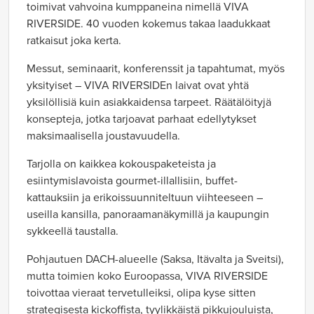
toimivat vahvoina kumppaneina nimellä VIVA
RIVERSIDE. 40 vuoden kokemus takaa laadukkaat
ratkaisut joka kerta.
Messut, seminaarit, konferenssit ja tapahtumat, myös
yksityiset – VIVA RIVERSIDEn laivat ovat yhtä
yksilöllisiä kuin asiakkaidensa tarpeet. Räätälöityjä
konsepteja, jotka tarjoavat parhaat edellytykset
maksimaalisella joustavuudella.
Tarjolla on kaikkea kokouspaketeista ja
esiintymislavoista gourmet-illallisiin, buffet-
kattauksiin ja erikoissuunniteltuun viihteeseen –
useilla kansilla, panoraamanäkymillä ja kaupungin
sykkeellä taustalla.
Pohjautuen DACH-alueelle (Saksa, Itävalta ja Sveitsi),
mutta toimien koko Euroopassa, VIVA RIVERSIDE
toivottaa vieraat tervetulleiksi, olipa kyse sitten
strategisesta kickoffista, tyylikkäistä pikkujouluista,