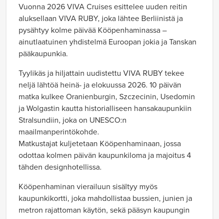
Vuonna 2026 VIVA Cruises esittelee
uuden reitin
aluksellaan VIVA RUBY,
joka lähtee Berliinistä ja
pysähtyy kolme päivää Kööpenhaminassa –
ainutlaatuinen yhdistelmä Euroopan jokia ja Tanskan
pääkaupunkia.
Tyylikäs ja hiljattain uudistettu VIVA RUBY tekee
neljä lähtöä heinä- ja elokuussa 2026. 10 päivän
matka kulkee Oranienburgin, Szczecinin, Usedomin
ja Wolgastin kautta historialliseen hansakaupunkiin
Stralsundiin, joka on UNESCO:n
maailmanperintökohde.
Matkustajat kuljetetaan Kööpenhaminaan, jossa
odottaa kolmen päivän kaupunkiloma ja majoitus 4
tähden designhotellissa.
Kööpenhaminan vierailuun sisältyy myös
kaupunkikortti, joka mahdollistaa bussien, junien ja
metron rajattoman käytön, sekä pääsyn kaupungin