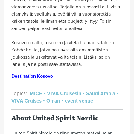
vieraanvaraisuus aitoa. Tarjolla on runsaasti aktiivisia
elämyksiä: vaelluksia, pyöräilyä ja vuoristoretkiä
kaiken tasoisille ilman että budjetti ylittyy. Toisin
sanoen paljon vastinetta rahoillesi.
Kosovo on aito, rosoinen ja vielä hieman salainen.
Kohde heille, jotka haluavat olla ensimmäisten
joukossa ja uskaltavat valita toisin. Lisäksi se on
lähellä ja helposti saavutettavissa.
Destination Kosovo
Topics:
MICE
VIVA Cruisesin
Saudi Arabia
VIVA Cruises
Oman
event venue
About United Spirit Nordic
United Spirit Nordic on riippumaton matkailualan