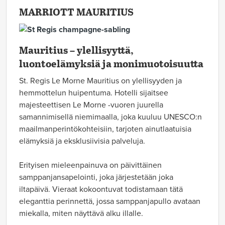
MARRIOTT MAURITIUS
Mauritius – ylellisyyttä,
luontoelämyksiä ja monimuotoisuutta
St. Regis Le Morne Mauritius on ylellisyyden ja
hemmottelun huipentuma. Hotelli sijaitsee
majesteettisen Le Morne -vuoren juurella
samannimisellä niemimaalla, joka kuuluu UNESCO:n
maailmanperintökohteisiin, tarjoten ainutlaatuisia
elämyksiä ja eksklusiivisia palveluja.
Erityisen mieleenpainuva on päivittäinen
samppanjansapelointi, joka järjestetään joka
iltapäivä. Vieraat kokoontuvat todistamaan tätä
eleganttia perinnettä, jossa samppanjapullo avataan
miekalla, miten näyttävä alku illalle.