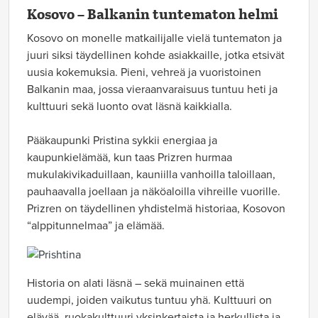
Kosovo – Balkanin tuntematon helmi
Kosovo on monelle matkailijalle vielä tuntematon ja
juuri siksi täydellinen kohde asiakkaille, jotka etsivät
uusia kokemuksia. Pieni, vehreä ja vuoristoinen
Balkanin maa, jossa vieraanvaraisuus tuntuu heti ja
kulttuuri sekä luonto ovat läsnä kaikkialla.
Pääkaupunki Pristina sykkii energiaa ja
kaupunkielämää, kun taas Prizren hurmaa
mukulakivikaduillaan, kauniilla vanhoilla taloillaan,
pauhaavalla joellaan ja näköaloilla vihreille vuorille.
Prizren on täydellinen yhdistelmä historiaa, Kosovon
“alppitunnelmaa” ja elämää.
Historia on alati läsnä – sekä muinainen että
uudempi, joiden vaikutus tuntuu yhä. Kulttuuri on
elävää, ruokakulttuuri yksinkertaista ja herkullista ja