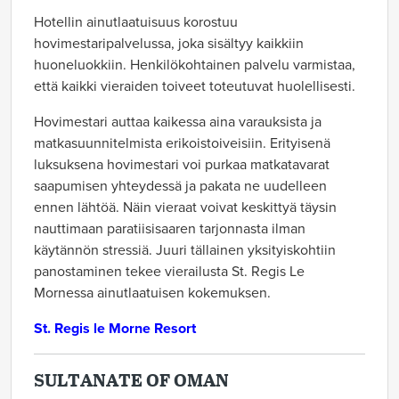
Hotellin ainutlaatuisuus korostuu
hovimestaripalvelussa, joka sisältyy kaikkiin
huoneluokkiin. Henkilökohtainen palvelu varmistaa,
että kaikki vieraiden toiveet toteutuvat huolellisesti.
Hovimestari auttaa kaikessa aina varauksista ja
matkasuunnitelmista erikoistoiveisiin. Erityisenä
luksuksena hovimestari voi purkaa matkatavarat
saapumisen yhteydessä ja pakata ne uudelleen
ennen lähtöä. Näin vieraat voivat keskittyä täysin
nauttimaan paratiisisaaren tarjonnasta ilman
käytännön stressiä. Juuri tällainen yksityiskohtiin
panostaminen tekee vierailusta St. Regis Le
Mornessa ainutlaatuisen kokemuksen.
St. Regis le Morne Resort
SULTANATE OF OMAN