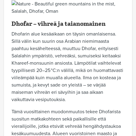
Dhofar – vihreä ja taianomainen
Dhofarin alue kesäaikaan on täysin omanlaisensa.
Sillä välin kun suurin osa Arabian niemimaasta
paahtuu kesähelteessä, muuttuu Dhofar, erityisesti
Salalahin ympäristö, vehreäksi, sumuiseksi keitaaksi
Khareef-monsuunin ansiosta. Lämpötilat vaihtelevat
tyypillisesti 20–25 °C:n välillä, mikä on huomattavasti
viileämpää kuin muualla alueella. Ilma on kosteaa ja
sumuista, ja kevyt sade on yleistä – se värjää
maiseman vihreän eri sävyihin ja saa aikaan
vaikuttavia vesiputouksia.
Tämä vuosittainen muodonmuutos tekee Dhofarista
suositun matkakohteen sekä paikallisille että
vierailijoille, jotka etsivät vehreää hengähdystaukoa
kesäkuumuudesta. Alueen vuoristoinen maasto ja