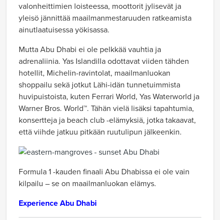
valonheittimien loisteessa, moottorit jylisevät ja
yleisö jännittää maailmanmestaruuden ratkeamista
ainutlaatuisessa yökisassa.
Mutta Abu Dhabi ei ole pelkkää vauhtia ja
adrenaliinia. Yas Islandilla odottavat viiden tähden
hotellit, Michelin-ravintolat, maailmanluokan
shoppailu sekä jotkut Lähi-idän tunnetuimmista
huvipuistoista, kuten Ferrari World, Yas Waterworld ja
Warner Bros. World™. Tähän vielä lisäksi tapahtumia,
konsertteja ja beach club -elämyksiä, jotka takaavat,
että viihde jatkuu pitkään ruutulipun jälkeenkin.
Formula 1 -kauden finaali Abu Dhabissa ei ole vain
kilpailu – se on maailmanluokan elämys.
Experience Abu Dhabi