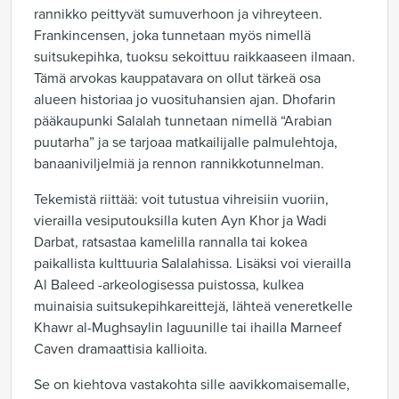
rannikko peittyvät sumuverhoon ja vihreyteen.
Frankincensen, joka tunnetaan myös nimellä
suitsukepihka, tuoksu sekoittuu raikkaaseen ilmaan.
Tämä arvokas kauppatavara on ollut tärkeä osa
alueen historiaa jo vuosituhansien ajan. Dhofarin
pääkaupunki Salalah tunnetaan nimellä “Arabian
puutarha” ja se tarjoaa matkailijalle palmulehtoja,
banaaniviljelmiä ja rennon rannikkotunnelman.
Tekemistä riittää: voit tutustua vihreisiin vuoriin,
vierailla vesiputouksilla kuten Ayn Khor ja Wadi
Darbat, ratsastaa kamelilla rannalla tai kokea
paikallista kulttuuria Salalahissa. Lisäksi voi vierailla
Al Baleed -arkeologisessa puistossa, kulkea
muinaisia suitsukepihkareittejä, lähteä veneretkelle
Khawr al-Mughsaylin laguunille tai ihailla Marneef
Caven dramaattisia kallioita.
Se on kiehtova vastakohta sille aavikkomaisemalle,