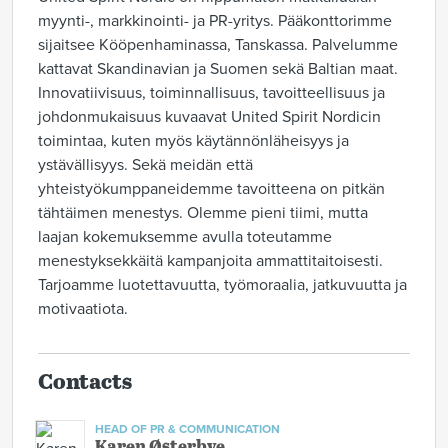
myynti-, markkinointi- ja PR-yritys. Pääkonttorimme
sijaitsee Kööpenhaminassa, Tanskassa. Palvelumme
kattavat Skandinavian ja Suomen sekä Baltian maat.
Innovatiivisuus, toiminnallisuus, tavoitteellisuus ja
johdonmukaisuus kuvaavat United Spirit Nordicin
toimintaa, kuten myös käytännönläheisyys ja
ystävällisyys. Sekä meidän että
yhteistyökumppaneidemme tavoitteena on pitkän
tähtäimen menestys. Olemme pieni tiimi, mutta
laajan kokemuksemme avulla toteutamme
menestyksekkäitä kampanjoita ammattitaitoisesti.
Tarjoamme luotettavuutta, työmoraalia, jatkuvuutta ja
motivaatiota.
Contacts
HEAD OF PR & COMMUNICATION
Karen Østerbye