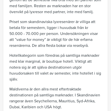
genom att de semestrar lika ofta med sin partner som
med familjen. Resten av marknaden har en stor
övervikt på lyxresor med partner, inte med familj.
Priset som skandinaviska lyxresenärer är villiga att
betala för semestern, ligger i huvudsak från kr
50.000 - 70.000 per person. Undersökningen visar
att ”value for money” är viktigt för de här erfarna
resenärerna. De allra flesta bokar via resebyrå.
Hotellkategorin som föredras på samtliga marknader
med klar marginal, är boutique hotell. Viktigt att
notera sig är att själva destinationen utgör
huvudorsaken till valet av semester, inte hotellet i sig
själv.
Maldiverna är den allra mest eftertraktade
destinationen på samtliga marknader. I Skandinavien
rangerar även Seychellerna, Mauritius, Syd-Afrika,
Dubai, Karibien och USA högt.