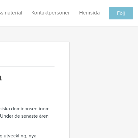
ssmaterial
Kontaktpersoner
Hemsida
Följ
m
ribiska dominansen inom
. Under de senaste åren
g utveckling, nya