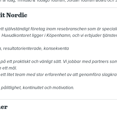
 är idag; Trinidad & Tobago Tourism, Jordan Tourism Board och S
it Nordic
 ett självständigt företag inom resebranschen som är speciali
 Huvudkontoret ligger i Köpenhamn, och vi erbjuder tjänster
, resultatorienterade, konsekventa 

 ett praktiskt och vänligt sätt. Vi jobbar med partners som 
ett mål.  

 ett litet team med stor erfarenhet av att genomföra slagkra
 pålitlighet, kontinuitet och motivation.
ner