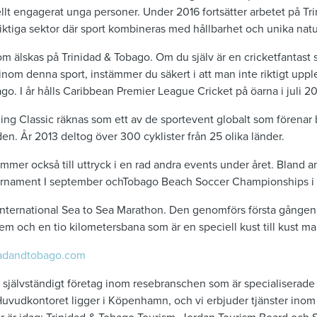
iellt engagerat unga personer. Under 2016 fortsätter arbetet på Tr
iktiga sektor där sport kombineras med hållbarhet och unika natu
om älskas på Trinidad & Tobago. Om du själv är en cricketfantast
inom denna sport, instämmer du säkert i att man inte riktigt upple
go. I år hålls Caribbean Premier League Cricket på öarna i juli 20
ling Classic räknas som ett av de sportevent globalt som förenar
en. År 2013 deltog över 300 cyklister från 25 olika länder.
kommer också till uttryck i en rad andra events under året. Bland 
rnament I september ochTobago Beach Soccer Championships i
 International Sea to Sea Marathon. Den genomförs första gången
em och en tio kilometersbana som är en speciell kust till kust m
adandtobago.com
tt självständigt företag inom resebranschen som är specialiserade 
uvudkontoret ligger i Köpenhamn, och vi erbjuder tjänster inom