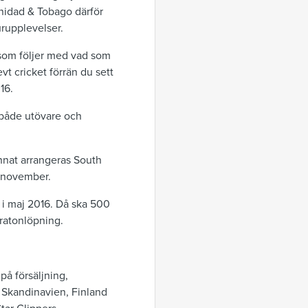
inidad & Tobago därför
rupplevelser.
 som följer med vad som
vt cricket förrän du sett
16.
 både utövare och
annat arrangeras South
 november.
 i maj 2016. Då ska 500
aratonlöpning.
på försäljning,
 Skandinavien, Finland