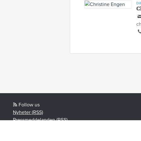
DI
C
ch
Follow us
Nyheter (RSS)
Pressmeddelanden (RSS)
Bloggposter (RSS)