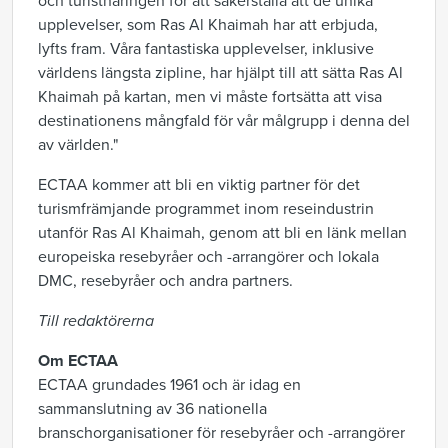
och turistnäringen för att säkerställa att de unika
upplevelser, som Ras Al Khaimah har att erbjuda,
lyfts fram. Våra fantastiska upplevelser, inklusive
världens längsta zipline, har hjälpt till att sätta Ras Al
Khaimah på kartan, men vi måste fortsätta att visa
destinationens mångfald för vår målgrupp i denna del
av världen."
ECTAA kommer att bli en viktig partner för det
turismfrämjande programmet inom reseindustrin
utanför Ras Al Khaimah, genom att bli en länk mellan
europeiska resebyråer och -arrangörer och lokala
DMC, resebyråer och andra partners.
Till redaktörerna
Om ECTAA
ECTAA grundades 1961 och är idag en
sammanslutning av 36 nationella
branschorganisationer för resebyråer och -arrangörer