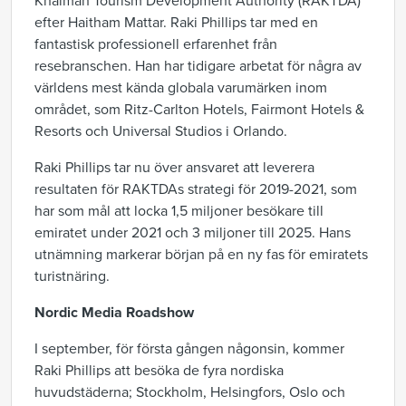
Khaimah Tourism Development Authority (RAKTDA)
efter Haitham Mattar. Raki Phillips tar med en
fantastisk professionell erfarenhet från
resebranschen. Han har tidigare arbetat för några av
världens mest kända globala varumärken inom
området, som Ritz-Carlton Hotels, Fairmont Hotels &
Resorts och Universal Studios i Orlando.
Raki Phillips tar nu över ansvaret att leverera
resultaten för RAKTDAs strategi för 2019-2021, som
har som mål att locka 1,5 miljoner besökare till
emiratet under 2021 och 3 miljoner till 2025. Hans
utnämning markerar början på en ny fas för emiratets
turistnäring.
Nordic Media Roadshow
I september, för första gången någonsin, kommer
Raki Phillips att besöka de fyra nordiska
huvudstäderna; Stockholm, Helsingfors, Oslo och