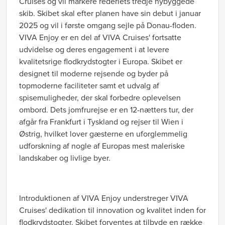
Cruises og vil markere rederiets tredje nybyggede
skib. Skibet skal efter planen have sin debut i januar
2025 og vil i første omgang sejle på Donau-floden.
VIVA Enjoy er en del af VIVA Cruises' fortsatte
udvidelse og deres engagement i at levere
kvalitetsrige flodkrydstogter i Europa. Skibet er
designet til moderne rejsende og byder på
topmoderne faciliteter samt et udvalg af
spisemuligheder, der skal forbedre oplevelsen
ombord. Dets jomfrurejse er en 12-nætters tur, der
afgår fra Frankfurt i Tyskland og rejser til Wien i
Østrig, hvilket lover gæsterne en uforglemmelig
udforskning af nogle af Europas mest maleriske
landskaber og livlige byer.
Introduktionen af VIVA Enjoy understreger VIVA
Cruises' dedikation til innovation og kvalitet inden for
flodkrydstogter. Skibet forventes at tilbyde en række