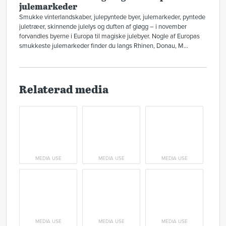
julemarkeder
Smukke vinterlandskaber, julepyntede byer, julemarkeder, pyntede
juletræer, skinnende julelys og duften af gløgg – i november
forvandles byerne i Europa til magiske julebyer. Nogle af Europas
smukkeste julemarkeder finder du langs Rhinen, Donau, M...
Relaterad media
MEDIA USE
MEDIA USE
MEDIA USE
MEDIA USE
MEDIA USE
MEDIA USE