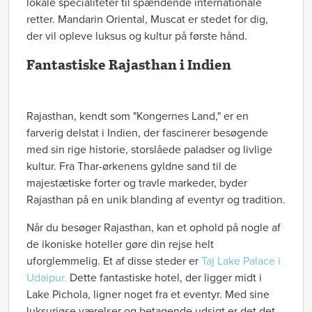
lokale specialiteter til spændende internationale
retter. Mandarin Oriental, Muscat er stedet for dig,
der vil opleve luksus og kultur på første hånd.
Fantastiske Rajasthan i Indien
Rajasthan, kendt som "Kongernes Land," er en
farverig delstat i Indien, der fascinerer besøgende
med sin rige historie, storslåede paladser og livlige
kultur. Fra Thar-ørkenens gyldne sand til de
majestætiske forter og travle markeder, byder
Rajasthan på en unik blanding af eventyr og tradition.
Når du besøger Rajasthan, kan et ophold på nogle af
de ikoniske hoteller gøre din rejse helt
uforglemmelig. Et af disse steder er
Taj Lake Palace i
Udaipur.
Dette fantastiske hotel, der ligger midt i
Lake Pichola, ligner noget fra et eventyr. Med sine
luksuriøse værelser og betagende udsigt er det det