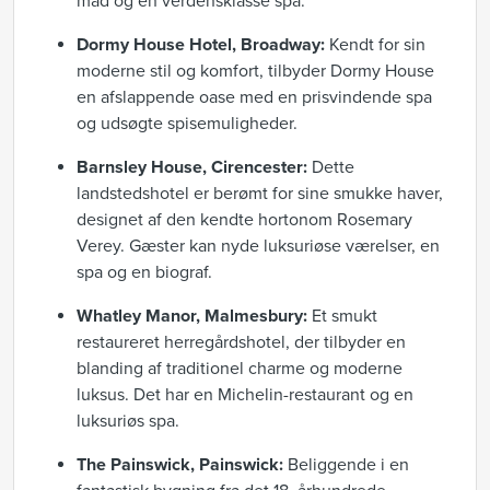
mad og en verdensklasse spa.
Dormy House Hotel, Broadway:
Kendt for sin
moderne stil og komfort, tilbyder Dormy House
en afslappende oase med en prisvindende spa
og udsøgte spisemuligheder.
Barnsley House, Cirencester:
Dette
landstedshotel er berømt for sine smukke haver,
designet af den kendte hortonom Rosemary
Verey. Gæster kan nyde luksuriøse værelser, en
spa og en biograf.
Whatley Manor, Malmesbury:
Et smukt
restaureret herregårdshotel, der tilbyder en
blanding af traditionel charme og moderne
luksus. Det har en Michelin-restaurant og en
luksuriøs spa.
The Painswick, Painswick:
Beliggende i en