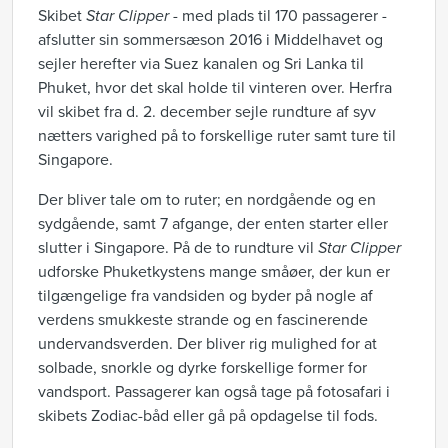
Skibet
Star Clipper
- med plads til 170 passagerer -
afslutter sin sommersæson 2016 i Middelhavet og
sejler herefter via Suez kanalen og Sri Lanka til
Phuket, hvor det skal holde til vinteren over. Herfra
vil skibet fra d. 2. december sejle rundture af syv
nætters varighed på to forskellige ruter samt ture til
Singapore.
Der bliver tale om to ruter; en nordgående og en
sydgående, samt 7 afgange, der enten starter eller
slutter i Singapore. På de to rundture vil
Star Clipper
udforske Phuketkystens mange småøer, der kun er
tilgængelige fra vandsiden og byder på nogle af
verdens smukkeste strande og en fascinerende
undervandsverden. Der bliver rig mulighed for at
solbade, snorkle og dyrke forskellige former for
vandsport. Passagerer kan også tage på fotosafari i
skibets Zodiac-båd eller gå på opdagelse til fods.