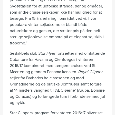
populære ruter, og nu vender vi tilbage til
Sydøstasien for at udforske strande, øer og områder,
som andre cruise-selskaber ikke har mulighed for at
besøge. Fra 15 års erfaring i området ved vi, hvor
populære vinter-sejladserne er blandt både
naturelskere og gæster, der sætter pris på den helt
særlige sejloplevelse ombord på et elegant sejlskib i
troperne.”
Seslakbets skib
Star Flyer
fortsætter med omfattende
Cuba-ture fra Havana og Cienfuegos i vinteren
2016/17 kombineret med længere cruises ved St.
Maarten og gennem Panama kanalen.
Royal Clipper
sejler fra Barbados hele sæsonen og mod
Grenadinerne og de britiske Jomfruøer samt to ture
af 14 nætters varighed til ‘ABC øerne’ (Aruba, Bonaire
og Curacao) og forlængede ture i forbindelse med jul
og nytår.
Star Clippers’ program for vinteren 2016/17 bliver sat