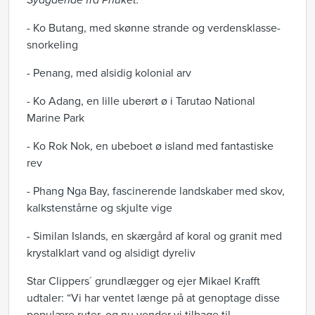
Sydgående fra Phuket:
- Ko Butang, med skønne strande og verdensklasse-
snorkeling
- Penang, med alsidig kolonial arv
- Ko Adang, en lille uberørt ø i Tarutao National
Marine Park
- Ko Rok Nok, en ubeboet ø island med fantastiske
rev
- Phang Nga Bay, fascinerende landskaber med skov,
kalkstenstårne og skjulte vige
- Similan Islands, en skærgård af koral og granit med
krystalklart vand og alsidigt dyreliv
Star Clippers´ grundlægger og ejer Mikael Krafft
udtaler: “Vi har ventet længe på at genoptage disse