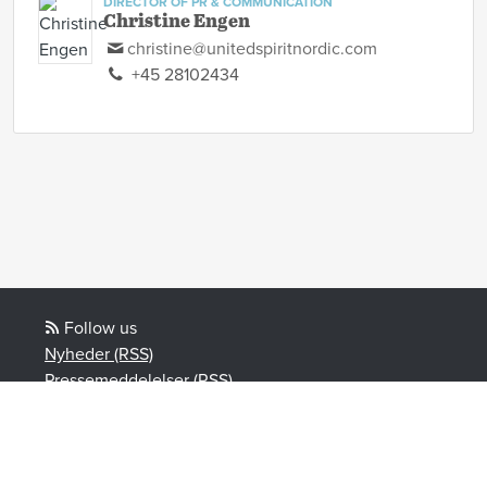
DIRECTOR OF PR & COMMUNICATION
Christine Engen
christine@unitedspiritnordic.com
+45 28102434
Follow us
Nyheder (RSS)
Pressemeddelelser (RSS)
Bloggposter (RSS)
Powered by Notified