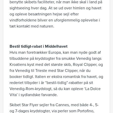
benytte skibets faciliteter, når man ikke skal i land på
sightseeing hver dag. At se ud over himlen og havet
og opleve besætningen hejse sejl efter
vindforholdene bliver en uforglemmelig oplevelse i
tæt kontakt med naturen.
Bestil tidligt-rabat i Middelhavet
Hvis man foretrækker Europa, kan man nyde godt af
tilbuddene på krydstogter fra smukke Venedig langs
Kroatiens kyst med det største skib, Royal Clipper, og
fra Venedig til Trieste med Star Clipper, når du
booker tidligt. Italien er ekstra romantisk fra havet, og
rederiet tilbyder i år “bestil-tidlig”-rabatter på sit
Venedig-Rom-krydstogt, så du kan opleve ‘La Dolce
Vita’ i sydlandske farvande.
Skibet Star Flyer sejler fra Cannes, med både 4-, 5-
og 7-dages krydstogter, via perler som Portofino,