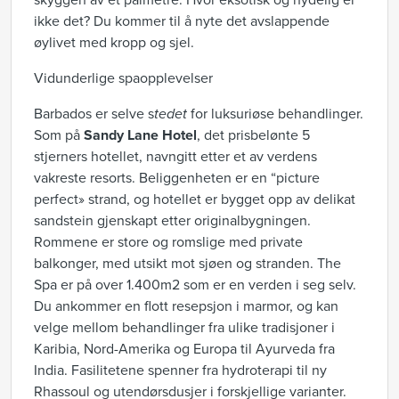
skyggen av et palmetre. Hvor eksotisk og nydelig er
ikke det? Du kommer til å nyte det avslappende
øylivet med kropp og sjel.
Vidunderlige spaopplevelser
Barbados er selve s
tedet
for luksuriøse behandlinger.
Som på
Sandy Lane Hotel
, det prisbelønte 5
stjerners hotellet, navngitt etter et av verdens
vakreste resorts. Beliggenheten er en “picture
perfect» strand, og hotellet er bygget opp av delikat
sandstein gjenskapt etter originalbygningen.
Rommene er store og romslige med private
balkonger, med utsikt mot sjøen og stranden. The
Spa er på over 1.400m2 som er en verden i seg selv.
Du ankommer en flott resepsjon i marmor, og kan
velge mellom behandlinger fra ulike tradisjoner i
Karibia, Nord-Amerika og Europa til Ayurveda fra
India. Fasilitetene spenner fra hydroterapi til ny
Rhassoul og utendørsdusjer i forskjellige varianter.