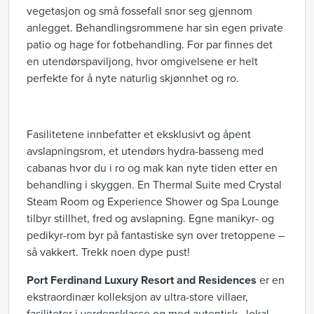
vegetasjon og små fossefall snor seg gjennom
anlegget. Behandlingsrommene har sin egen private
patio og hage for fotbehandling. For par finnes det
en utendørspaviljong, hvor omgivelsene er helt
perfekte for å nyte naturlig skjønnhet og ro.
Fasilitetene innbefatter et eksklusivt og åpent
avslapningsrom, et utendørs hydra-basseng med
cabanas hvor du i ro og mak kan nyte tiden etter en
behandling i skyggen. En Thermal Suite med Crystal
Steam Room og Experience Shower og Spa Lounge
tilbyr stillhet, fred og avslapning. Egne manikyr- og
pedikyr-rom byr på fantastiske syn over tretoppene –
så vakkert. Trekk noen dype pust!
Port Ferdinand Luxury Resort and Residences
er en
ekstraordinær kolleksjon av ultra-store villaer,