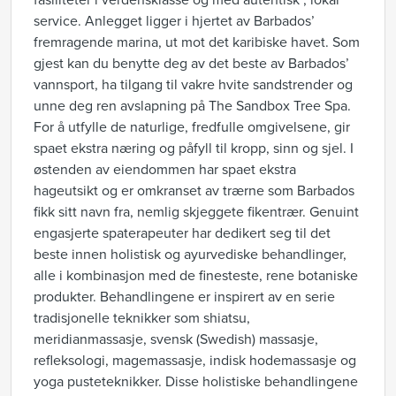
fasiliteter i verdensklasse og med autentisk , lokal
service. Anlegget ligger i hjertet av Barbados’
fremragende marina, ut mot det karibiske havet. Som
gjest kan du benytte deg av det beste av Barbados’
vannsport, ha tilgang til vakre hvite sandstrender og
unne deg ren avslapning på The Sandbox Tree Spa.
For å utfylle de naturlige, fredfulle omgivelsene, gir
spaet ekstra næring og påfyll til kropp, sinn og sjel. I
østenden av eiendommen har spaet ekstra
hageutsikt og er omkranset av trærne som Barbados
fikk sitt navn fra, nemlig skjeggete fikentrær. Genuint
engasjerte spaterapeuter har dedikert seg til det
beste innen holistisk og ayurvediske behandlinger,
alle i kombinasjon med de finesteste, rene botaniske
produkter. Behandlingene er inspirert av en serie
tradisjonelle teknikker som shiatsu,
meridianmassasje, svensk (Swedish) massasje,
refleksologi, magemassasje, indisk hodemassasje og
yoga pusteteknikker. Disse holistiske behandlingene