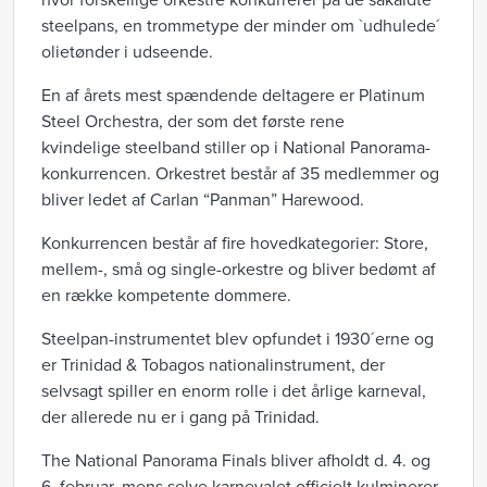
hvor forskellige orkestre konkurrerer på de såkaldte
steelpans, en trommetype der minder om `udhulede´
olietønder i udseende.
En af årets mest spændende deltagere er Platinum
Steel Orchestra, der som det første rene
kvindelige steelband stiller op i National Panorama-
konkurrencen. Orkestret består af 35 medlemmer og
bliver ledet af Carlan “Panman” Harewood.
Konkurrencen består af fire hovedkategorier: Store,
mellem-, små og single-orkestre og bliver bedømt af
en række kompetente dommere.
Steelpan-instrumentet blev opfundet i 1930´erne og
er Trinidad & Tobagos nationalinstrument, der
selvsagt spiller en enorm rolle i det årlige karneval,
der allerede nu er i gang på Trinidad.
The National Panorama Finals bliver afholdt d. 4. og