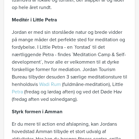
tusindvis af lokale og turister, der slapper af og lader
op hele året rundt.
Meditér i Little Petra
Jordan er med sin storslåede natur og brede vidder
på mange måder det perfekte sted for meditation og
fordybelse. I Little Petra - en `forstad´ til det
nærtliggende Petra - findes `Meditation Camp & Self-
development´, hvor alle er velkommen til at dyrke
forskellige former for mediation. Jordan Tourism
Bureau tilbyder desuden 3 særlige meditationsture til
henholdsvis
Wadi Rum
(fuldmåne-meditation), Little
Petra
(fredag og lørdag aften) og ved det Døde Hav
(fredag aften ved solnedgang).
Styrk formen i Amman
Er du mere til action end afslapning, kan Jordans
hovedstad Amman tilbyde et stort udvalg af