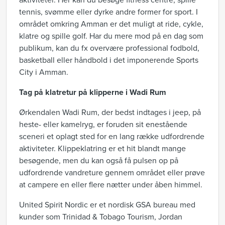
aktiviteter. Her kan du besøge fitness centre, spille
tennis, svømme eller dyrke andre former for sport. I
området omkring Amman er det muligt at ride, cykle,
klatre og spille golf. Har du mere mod på en dag som
publikum, kan du fx overvære professional fodbold,
basketball eller håndbold i det imponerende Sports
City i Amman.
Tag på klatretur på klipperne i Wadi Rum
Ørkendalen Wadi Rum, der bedst indtages i jeep, på
heste- eller kamelryg, er foruden sit enestående
sceneri et oplagt sted for en lang række udfordrende
aktiviteter. Klippeklatring er et hit blandt mange
besøgende, men du kan også få pulsen op på
udfordrende vandreture gennem området eller prøve
at campere en eller flere nætter under åben himmel.
United Spirit Nordic er et nordisk GSA bureau med
kunder som Trinidad & Tobago Tourism, Jordan