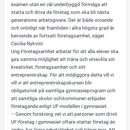
examen utan en väl underbyggd förmåga att
starta och driva de företag som ska bli nästa
generations arbetsgivare.
Det är både oroande
och onödigt när framtiden i allra högsta grad är
beroende av fortsatt företagsamhet,
säger
Cecilia Nykvist.
Ung Företagsamhet arbetar för att alla elever ska
ges samma möjlighet att träna och utveckla sin
kreativitet, företagsamhet och sitt
entreprenörskap. För att möjliggöra detta vill vi
vill vi att entreprenörskapskursen blir
obligatorisk på samtliga gymnasieprogram och
att samtliga skolor och kommuner erbjuder
företagande enligt UF-modellen i gymnasiet.
– Genom forskning vet vi att personer som drivit
UF-företag i gymnasiet oftare startar företag än
andra, har lägre arbetslöshet och tjänar mer. Att