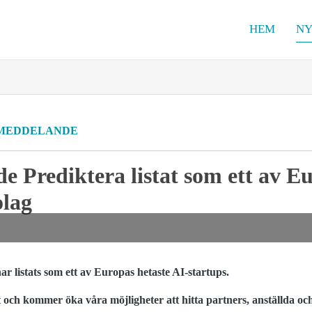
HEM
NY
MEDDELANDE
 Prediktera listat som ett av E
olag
r listats som ett av Europas hetaste AI-startups.
et och kommer öka våra möjligheter att hitta partners, anställda o