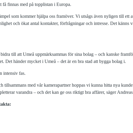
tt få finnas med på topplistan i Europa.
stämpel som kommer hjälpa oss framöver. Vi utsågs även nyligen till ett 
nlighet och ökat antal kontakter, förfrågningar och intresse. Det känns v
a bidra till att Umeå uppmärksammas för sina bolag – och kanske framför
et. Det händer mycket i Umeå – det är en bra stad att bygga bolag i.
n intensiv fas.
och tillsammans med vår kamerapartner hoppas vi kunna hitta nya kunder 
etterar varandra – och det kan ge oss riktigt bra affärer, säger Andre
takta: