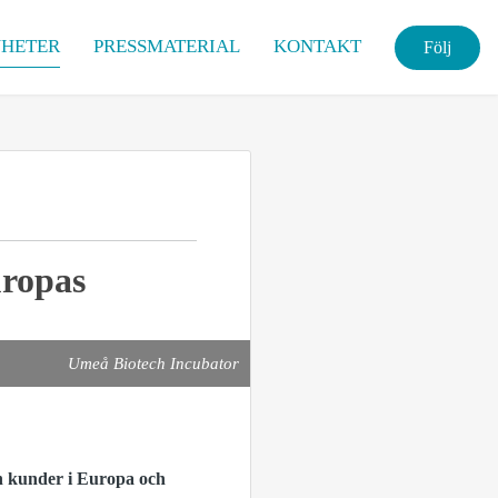
HETER
PRESSMATERIAL
KONTAKT
Följ
uropas
Umeå Biotech Incubator
ch kunder i Europa och