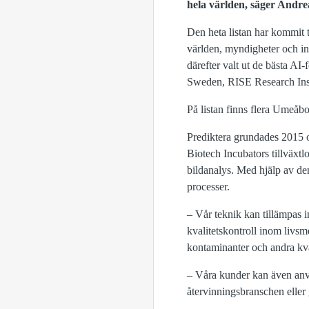
hela världen, säger Andre
Den heta listan har kommit t
världen, myndigheter och in
därefter valt ut de bästa AI
Sweden, RISE Research Insti
På listan finns flera Umeåb
Prediktera grundades 2015 o
Biotech Incubators tillväxt
bildanalys. Med hjälp av den
processer.
– Vår teknik kan tillämpas
kvalitetskontroll inom livsme
kontaminanter och andra kval
– Våra kunder kan även använ
återvinningsbranschen eller 