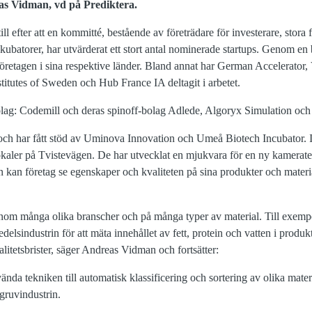
as Vidman, vd på Prediktera.
ill efter att en kommitté, bestående av företrädare för investerare, stor
kubatorer, har utvärderat ett stort antal nominerade startups. Genom 
-företagen i sina respektive länder. Bland annat har German Accelerator
tutes of Sweden och Hub France IA deltagit i arbetet.
olag: Codemill och deras spinoff-bolag Adlede, Algoryx Simulation och 
ch har fått stöd av Uminova Innovation och Umeå Biotech Incubator. I 
lokaler på Tvistevägen. De har utvecklat en mjukvara för en ny kamerat
 kan företag se egenskaper och kvaliteten på sina produkter och material 
 inom många olika branscher och på många typer av material. Till exem
delsindustrin för att mäta innehållet av fett, protein och vatten i produkt
itetsbrister, säger Andreas Vidman och fortsätter:
da tekniken till automatisk klassificering och sortering av olika mater
gruvindustrin.