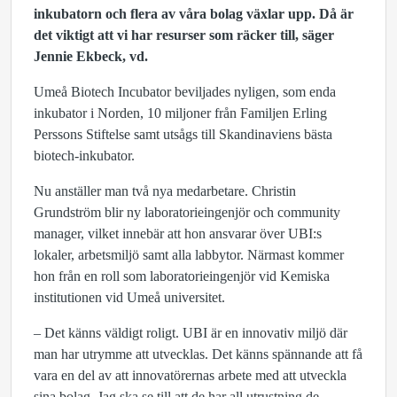
inkubatorn och flera av våra bolag växlar upp. Då är
det viktigt att vi har resurser som räcker till, säger
Jennie Ekbeck, vd.
Umeå Biotech Incubator beviljades nyligen, som enda
inkubator i Norden, 10 miljoner från Familjen Erling
Perssons Stiftelse samt utsågs till Skandinaviens bästa
biotech-inkubator.
Nu anställer man två nya medarbetare. Christin
Grundström blir ny laboratorieingenjör och community
manager, vilket innebär att hon ansvarar över UBI:s
lokaler, arbetsmiljö samt alla labbytor. Närmast kommer
hon från en roll som laboratorieingenjör vid Kemiska
institutionen vid Umeå universitet.
– Det känns väldigt roligt. UBI är en innovativ miljö där
man har utrymme att utvecklas. Det känns spännande att få
vara en del av att innovatörernas arbete med att utveckla
sina bolag. Jag ska se till att de har all utrustning de