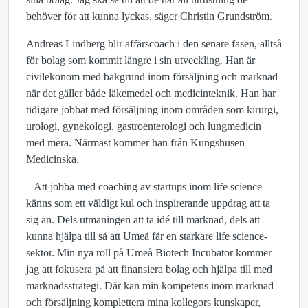
behöver för att kunna lyckas, säger Christin Grundström.
Andreas Lindberg blir affärscoach i den senare fasen, alltså
för bolag som kommit längre i sin utveckling. Han är
civilekonom med bakgrund inom försäljning och marknad
när det gäller både läkemedel och medicinteknik. Han har
tidigare jobbat med försäljning inom områden som kirurgi,
urologi, gynekologi, gastroenterologi och lungmedicin
med mera. Närmast kommer han från Kungshusen
Medicinska.
– Att jobba med coaching av startups inom life science
känns som ett väldigt kul och inspirerande uppdrag att ta
sig an. Dels utmaningen att ta idé till marknad, dels att
kunna hjälpa till så att Umeå får en starkare life science-
sektor. Min nya roll på Umeå Biotech Incubator kommer
jag att fokusera på att finansiera bolag och hjälpa till med
marknadsstrategi. Där kan min kompetens inom marknad
och försäljning komplettera mina kollegors kunskaper,