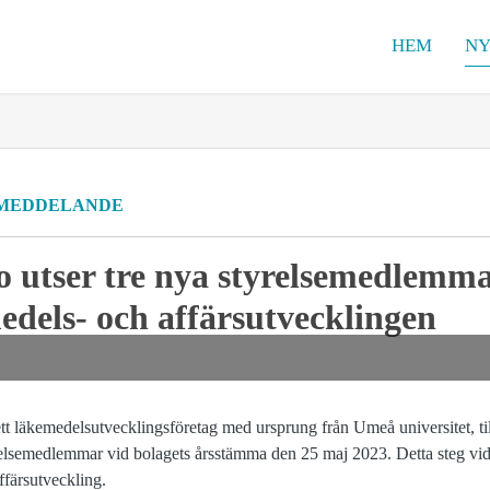
HEM
NY
MEDDELANDE
 utser tre nya styrelsemedlemmar
edels- och affärsutvecklingen
 läkemedelsutvecklingsföretag med ursprung från Umeå universitet, til
yrelsemedlemmar vid bolagets årsstämma den 25 maj 2023. Detta steg vidt
ffärsutveckling.