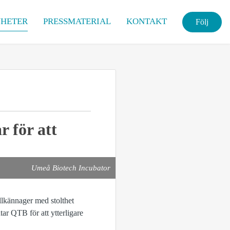
HETER
PRESSMATERIAL
KONTAKT
Följ
 för att
Umeå Biotech Incubator
lkännager med stolthet
ar QTB för att ytterligare