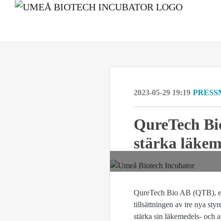
2023-05-29 19:19
PRESS
QureTech Bio
stärka läkem
QureTech Bio AB (QTB), ett
tillsättningen av tre nya st
stärka sin läkemedels- och a