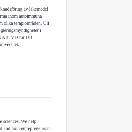
arknadsföring av läkemedel
harma inom autoimmuna
m olika terapiområden. Ulf
egleringsmyndigheter i
cs AB, VD för UB-
iversitet.
fe sciences. We help
rt and train entrepreneurs in