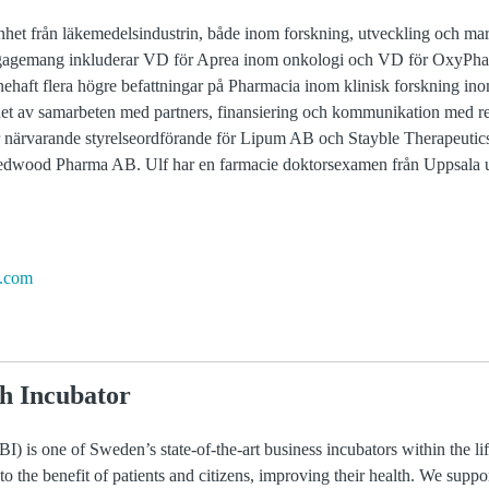
enhet från läkemedelsindustrin, både inom forskning, utveckling och m
engagemang inkluderar VD för Aprea inom onkologi och VD för OxyP
ehaft flera högre befattningar på Pharmacia inom klinisk forskning ino
het av samarbeten med partners, finansiering och kommunikation med r
 närvarande styrelseordförande för Lipum AB och Stayble Therapeuti
dwood Pharma AB. Ulf har en farmacie doktorsexamen från Uppsala un
h.com
h Incubator
) is one of Sweden’s state-of-the-art business incubators within the li
 to the benefit of patients and citizens, improving their health. We suppo