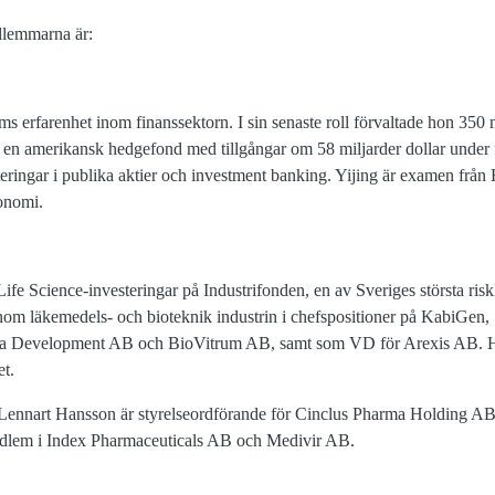
lemmarna är:
ms erfarenhet inom finanssektorn. I sin senaste roll förvaltade hon 350 
, en amerikansk hedgefond med tillgångar om 58 miljarder dollar under
eringar i publika aktier och investment banking. Yijing är examen frå
onomi.
 Life Science-investeringar på Industrifonden, en av Sveriges största risk
 inom läkemedels- och bioteknik industrin i chefspositioner på KabiGe
a Development AB och BioVitrum AB, samt som VD för Arexis AB. H
et.
Lennart Hansson är styrelseordförande för Cinclus Pharma Holding A
edlem i Index Pharmaceuticals AB och Medivir AB.