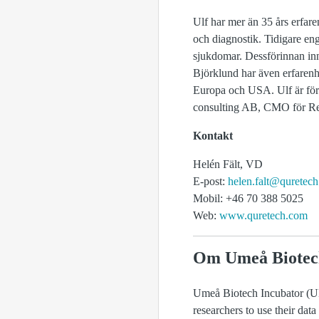
Ulf har mer än 35 års erfar
och diagnostik. Tidigare 
sjukdomar. Dessförinnan inn
Björklund har även erfaren
Europa och USA. Ulf är för
consulting AB, CMO för Re
Kontakt
Helén Fält, VD
E-post:
helen.falt@quretec
Mobil: +46 70 388 5025
Web:
www.quretech.com
Om Umeå Biotec
Umeå Biotech Incubator (UBI
researchers to use their data