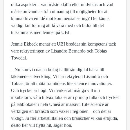
olika aspekter – vad måste klaffa eller undvikas och vad
måste omvandlas från utmaning till möjligheter för att
kunna driva en idé mot kommersialisering? Det känns
väldigt kul för mig att få vara med och bidra till det
tillsammans med teamet på UBI.
Jennie Ekbeck menar att UBI breddar sin kompetens tack
vare rekryteringen av Lisandro Bernardo och Tobias
Tovedal.
– Nu kan vi coacha bolag i alltifrån digital hälsa till
läkemedelsutveckling. Vi har rekryterat Lisandro och
Tobias för att möta framtidens life science innovationer.
Och trycket är högt. Vi märker att många vill in i
inkubatorn, våra tillväxtlokaler är i princip fulla och trycket
på labblokaler i hela Umeå är massivt. Life science är
verkligen en bransch som växer i regionen – och det är
viktigt. Ju fler arbetstillfällen och branscher vi kan erbjuda,
desto fler vill flytta hit, säger hon.