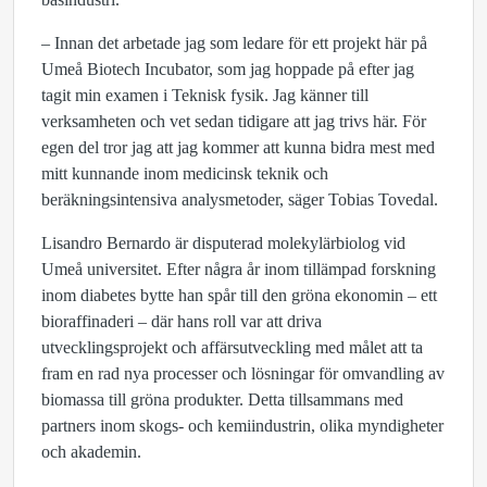
– Innan det arbetade jag som ledare för ett projekt här på
Umeå Biotech Incubator, som jag hoppade på efter jag
tagit min examen i Teknisk fysik. Jag känner till
verksamheten och vet sedan tidigare att jag trivs här. För
egen del tror jag att jag kommer att kunna bidra mest med
mitt kunnande inom medicinsk teknik och
beräkningsintensiva analysmetoder, säger Tobias Tovedal.
Lisandro Bernardo är disputerad molekylärbiolog vid
Umeå universitet. Efter några år inom tillämpad forskning
inom diabetes bytte han spår till den gröna ekonomin – ett
bioraffinaderi – där hans roll var att driva
utvecklingsprojekt och affärsutveckling med målet att ta
fram en rad nya processer och lösningar för omvandling av
biomassa till gröna produkter. Detta tillsammans med
partners inom skogs- och kemiindustrin, olika myndigheter
och akademin.