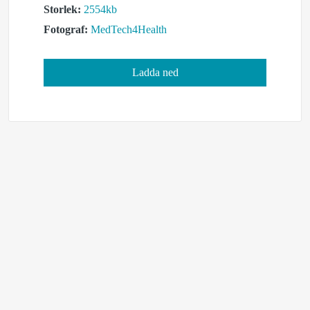
Storlek:
2554kb
Fotograf:
MedTech4Health
Ladda ned