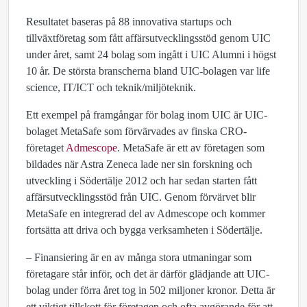
Resultatet baseras på 88 innovativa startups och
tillväxtföretag som fått affärsutvecklingsstöd genom UIC
under året, samt 24 bolag som ingått i UIC Alumni i högst
10 år. De största branscherna bland UIC-bolagen var life
science, IT/ICT och teknik/miljöteknik.
Ett exempel på framgångar för bolag inom UIC är UIC-
bolaget MetaSafe som förvärvades av finska CRO-
företaget
Admescope
. MetaSafe är ett av företagen som
bildades när Astra Zeneca lade ner sin forskning och
utveckling i Södertälje 2012 och har sedan starten fått
affärsutvecklingsstöd från UIC. Genom förvärvet blir
MetaSafe en integrerad del av Admescope och kommer
fortsätta att driva och bygga verksamheten i Södertälje.
– Finansiering är en av många stora utmaningar som
företagare står inför, och det är därför glädjande att UIC-
bolag under förra året tog in 502 miljoner kronor. Detta är
ett viktigt tillskott för företagen och ofta avgörande för att