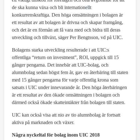
de ska kunna växa och bli internationellt
konkurrenskraftiga. Den höga omsättningen i bolagen är
ett resultat av att bolagen är drivna och skapar framgång,
och det är en förmån att få vara med och bidra till deras
utveckling och tillväxt, säger Per Bengtsson, vd på UIC.
Bolagens starka utveckling resulterade i att UIC:s
offentliga “return on investment”, ROI, uppgick till 15
gånger pengarna. Det innebär att UIC-bolag, och
alumnbolag sedan högst fem år, gav en återbäring till staten
med 15 gånger pengarna för varje offentlig krona som
satsats i UIC under innevarande år. Den höga återbäringen
är ett resultat av den ökade omsättningen i bolagen och
därmed också ökade skatteintäkter från bolagen till staten.
UIC kan också visa att nio av tio alumnbolag är fortsatt
aktiva på marknaden och växer.
Några nyckeltal för bolag inom UIC 2018