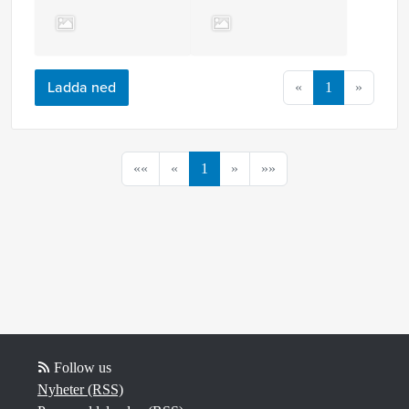
Ladda ned
«
1
»
««
«
1
»
»»
Follow us
Nyheter (RSS)