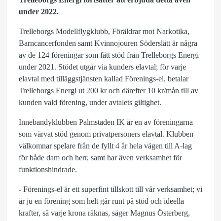
under 2022.
Trelleborgs Modellflygklubb, Föräldrar mot Narkotika,
Barncancerfonden samt Kvinnojouren Söderslätt är några
av de 124 föreningar som fått stöd från Trelleborgs Energi
under 2021. Stödet utgår via kunders elavtal; för varje
elavtal med tilläggstjänsten kallad Förenings-el, betalar
Trelleborgs Energi ut 200 kr och därefter 10 kr/mån till av
kunden vald förening, under avtalets giltighet.
Innebandyklubben Palmstaden IK är en av föreningarna
som värvat stöd genom privatpersoners elavtal. Klubben
välkomnar spelare från de fyllt 4 år hela vägen till A-lag
för både dam och herr, samt har även verksamhet för
funktionshindrade.
- Förenings-el är ett superfint tillskott till vår verksamhet; vi
är ju en förening som helt går runt på stöd och ideella
krafter, så varje krona räknas, säger Magnus Österberg,