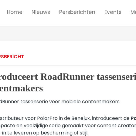
Home
Nieuws
Persberichten
Events
M
RSBERICHT
roduceert RoadRunner tassenseri
tentmakers
stributeur voor PolarPro in de Benelux, introduceert de
Po
pacte en veelzijdige serie gemaakt voor content creato
n te leveren op bescherming of stijl.