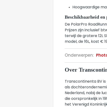
Hoogwaardige mate
Beschikbaarheid en 
De PolarPro RoadRunner
Prijzen zijn inclusief 
terwijl de grotere 12L 
model, de 16L, kost € 19
Onderwerpen:
Phot
Over Transcontin
Transcontinenta BV is
als dochterondernemin
Nederland, nabij de l
die oorspronkelijk in 1
het Verenigd Koninkrij