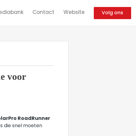
ediabank
Contact
Website
Volg ons
e voor
larPro RoadRunner
rs die snel moeten