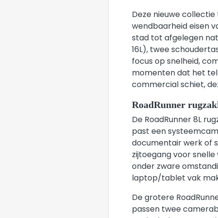
Deze nieuwe collectie 
wendbaarheid eisen va
stad tot afgelegen na
16L), twee schoudertas
focus op snelheid, com
momenten dat het telt.
commercial schiet, d
RoadRunner rugzak
De RoadRunner 8L rugza
past een systeemcamer
documentair werk of s
zijtoegang voor snell
onder zware omstand
laptop/tablet vak ma
De grotere RoadRunner 
passen twee camerabod