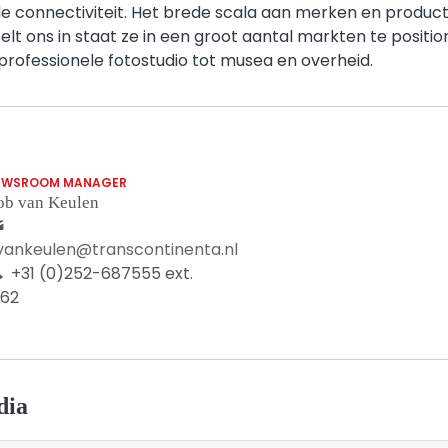
le connectiviteit. Het brede scala aan merken en product
lt ons in staat ze in een groot aantal markten te positi
rofessionele fotostudio tot musea en overheid.
EWSROOM MANAGER
ob van Keulen
.vankeulen@transcontinenta.nl
+31 (0)252-687555 ext.
062
dia