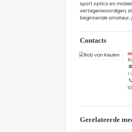
sport optics en mobie
vertegenwoordigen, ste
beginnende amateur, p
Contacts
N
R
r
1
Gerelateerde me