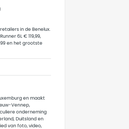
g
etailers in de Benelux.
Runner 6L € 119,99,
9,99 en het grootste
 Luxemburg en maakt
Nieuw-Vennep,
iculiere onderneming
erland, Duitsland en
ed van foto, video,