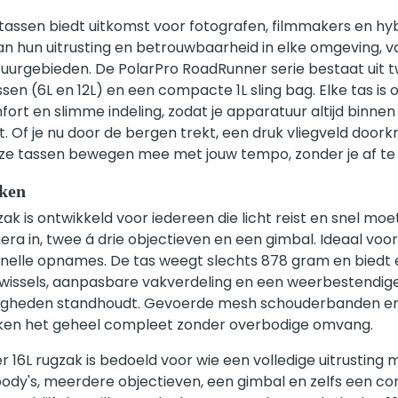
tassen biedt uitkomst voor fotografen, filmmakers en hyb
n hun uitrusting en betrouwbaarheid in elke omgeving, va
tuurgebieden. De PolarPro RoadRunner serie bestaat uit 
sen (6L en 12L) en een compacte 1L sling bag. Elke tas i
fort en slimme indeling, zodat je apparatuur altijd binnen
 Of je nu door de bergen trekt, een druk vliegveld doorkru
eze tassen bewegen mee met jouw tempo, zonder je af t
ken
k is ontwikkeld voor iedereen die licht reist en snel mo
a in, twee á drie objectieven en een gimbal. Ideaal voo
nelle opnames. De tas weegt slechts 878 gram en biedt
e wissels, aanpasbare vakverdeling en een weerbestendige
igheden standhoudt. Gevoerde mesh schouderbanden e
ken het geheel compleet zonder overbodige omvang.
16L rugzak is bedoeld voor wie een volledige uitrusting 
y's, meerdere objectieven, een gimbal en zelfs een com