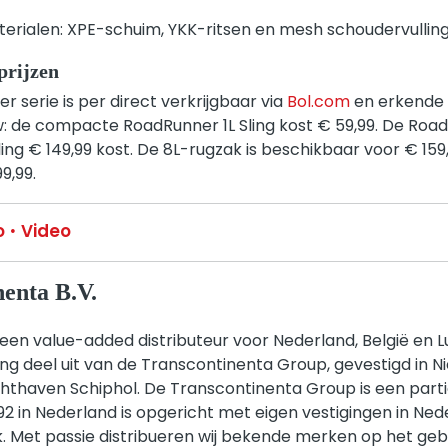
rialen: XPE-schuim, YKK-ritsen en mesh schoudervullin
prijzen
 serie is per direct verkrijgbaar via
Bol.com
en erkende r
btw: de compacte RoadRunner 1L Sling kost € 59,99. De Road
Sling € 149,99 kost. De 8L-rugzak is beschikbaar voor € 15
9,99.
o
Video
enta B.V.
 een value-added distributeur voor Nederland, België en
g deel uit van de Transcontinenta Group, gevestigd in 
uchthaven Schiphol. De Transcontinenta Group is een part
992 in Nederland is opgericht met eigen vestigingen in Ned
k. Met passie distribueren wij bekende merken op het gebi