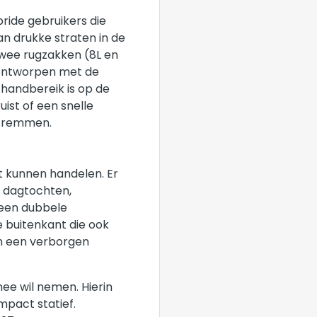
ride gebruikers die
n drukke straten in de
twee rugzakken (8L en
s ontworpen met de
 handbereik is op de
ist of een snelle
e remmen.
et kunnen handelen. Er
r dagtochten,
 een dubbele
 buitenkant die ook
n een verborgen
mee wil nemen. Hierin
pact statief.