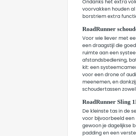
Ondanks het extra volu
voorvakken houden al 
borstriem extra functi
RoadRunner schoud
Voor wie liever met e
een draagstijl die goe
ruimte aan een syste
afstandsbediening, ba
kit: een systeemcame
voor een drone of aud
meenemen, en dankzij 
schoudertassen zowel 
RoadRunner Sling 
De kleinste tas in de s
voor bijvoorbeeld een 
gewoon je dagelijkse 
padding en een verstel