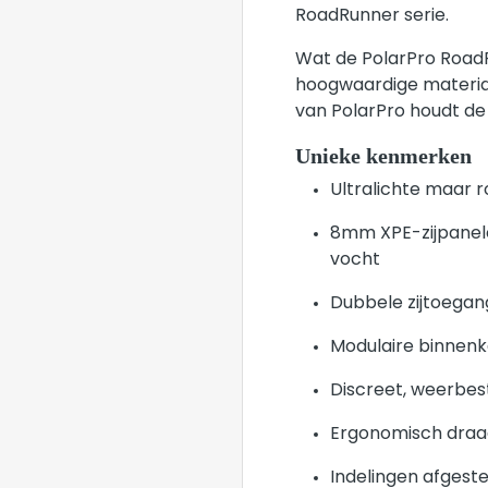
RoadRunner serie.
Wat de PolarPro RoadRu
hoogwaardige materia
van PolarPro houdt de 
Unieke kenmerken
Ultralichte maar r
8mm XPE-zijpanele
vocht
Dubbele zijtoegang
Modulaire binnenk
Discreet, weerbes
Ergonomisch draag
Indelingen afgest