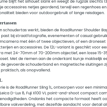
me blijft het silhouet slank en weegt de rugzak slechts 
je accessoires netjes geordend, terwijl een regenhoes en
onaliteit bieden voor outdoorgebruik of lange reisdagen.
ertassen
en schoudertas werkt, bieden de RoadRunner Shoulder Bag
d past bij straatfotografie, evenementen of casual gebruik
emcamera met één of twee objectieven, of een droneset
tterijen en accessoires. De 12L-variant is geschikt voor
ra met 24-70mm of 70-200mm objectief, een losse 15-
ioset. Met de riemen aan de onderkant kun je makkelijk 
de gevoerde schouderband en magnetische sluitingen zi
praktisch, als onopvallend.
1L
erie is de RoadRunner Sling 1L, ontworpen voor een minimal
Leica D-Lux 8, Fuji X100 VI, point-and-shoot compact ca
benodigdheden. Ondanks het compacte formaat heeft ook
bare vakverdeling, met dezelfde aandacht voor detail al