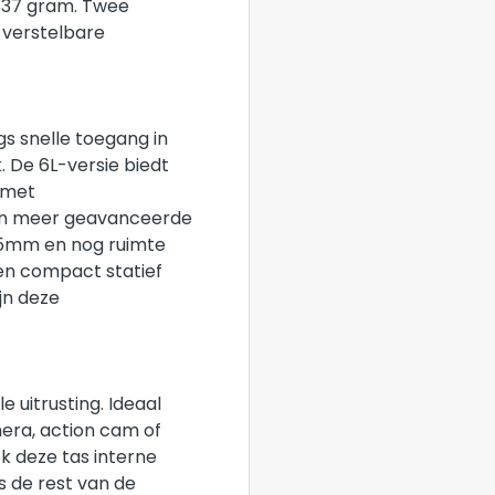
1337 gram. Twee
 verstelbare
s snelle toegang in
. De 6L-versie biedt
 met
 een meer geavanceerde
35mm en nog ruimte
een compact statief
jn deze
e uitrusting. Ideaal
mera, action cam of
 deze tas interne
s de rest van de