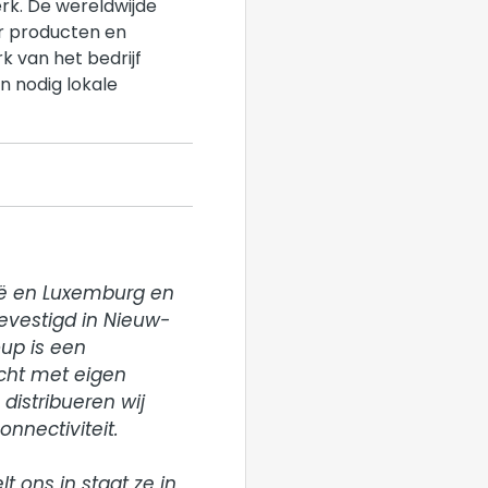
rk. De wereldwijde
ar producten en
k van het bedrijf
n nodig lokale
ië en Luxemburg en 
evestigd in Nieuw-
up is een 
cht met eigen 
distribueren wij 
nectiviteit.

ons in staat ze in 