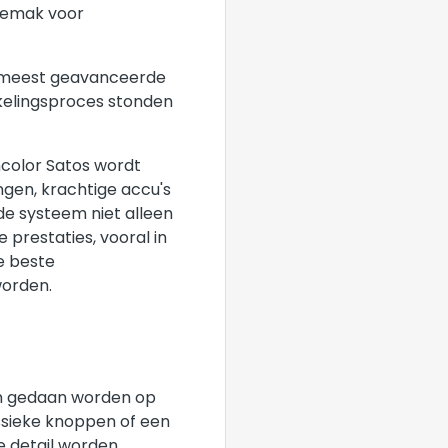
sgemak voor
de meest geavanceerde
kkelingsproces stonden
ncolor Satos wordt
ngen, krachtige accu's
de systeem niet alleen
 prestaties, vooral in
De beste
worden.
en gedaan worden op
ssieke knoppen of een
te detail worden