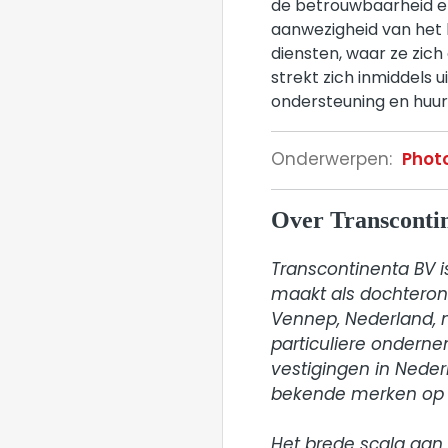
de betrouwbaarheid en
aanwezigheid van het 
diensten, waar ze zich
strekt zich inmiddels 
ondersteuning en huu
Onderwerpen:
Phot
Over Transcontin
Transcontinenta BV i
maakt als dochteron
Vennep, Nederland, n
particuliere ondernem
vestigingen in Nederl
bekende merken op he
Het brede scala aan 