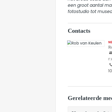
een groot aantal mar
fotostudio tot musea
Contacts
N
R
r
1
Gerelateerde me