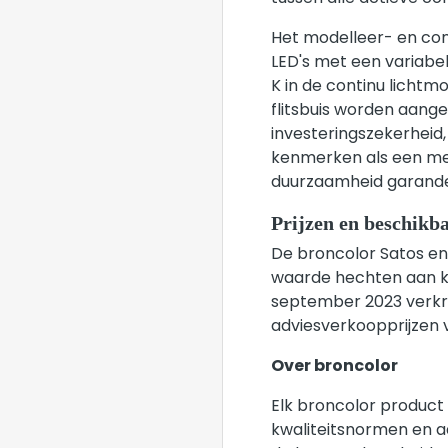
Het modelleer- en cont
LED's met een variabe
K in de continu lichtmo
flitsbuis worden aang
investeringszekerheid,
kenmerken als een meta
duurzaamheid garand
Prijzen en beschikb
De broncolor Satos en 
waarde hechten aan kwa
september 2023 verkrijg
adviesverkoopprijzen v
Over broncolor
Elk broncolor product
kwaliteitsnormen en a