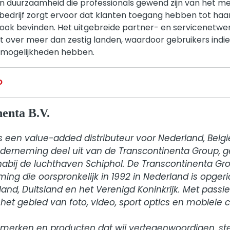
 duurzaamheid die professionals gewend zijn van het me
bedrijf zorgt ervoor dat klanten toegang hebben tot ha
 ook bevinden. Het uitgebreide partner- en servicenetwer
uit over meer dan zestig landen, waardoor gebruikers indie
rmogelijkheden hebben.
o
enta B.V.
s een value-added distributeur voor Nederland, Belg
derneming deel uit van de Transcontinenta Group, g
abij de luchthaven Schiphol. De Transcontinenta Gro
ing die oorspronkelijk in 1992 in Nederland is opgeri
and, Duitsland en het Verenigd Koninkrijk. Met passie 
t gebied van foto, video, sport optics en mobiele con
merken en producten dat wij vertegenwoordigen, stelt 