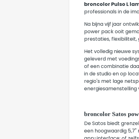
broncolor Pulso L la
professionals in de ima
Na bijna vijf jaar on
power pack ooit gemaa
prestaties, flexibilit
Het volledig nieuwe s
geleverd met voedingsl
of een combinatie daar
in de studio en op loca
regio's met lage netsp
energiesamenstelling
broncolor Satos pow
De Satos biedt grenze
een hoogwaardig 5,7" 
app-interface; of zelf