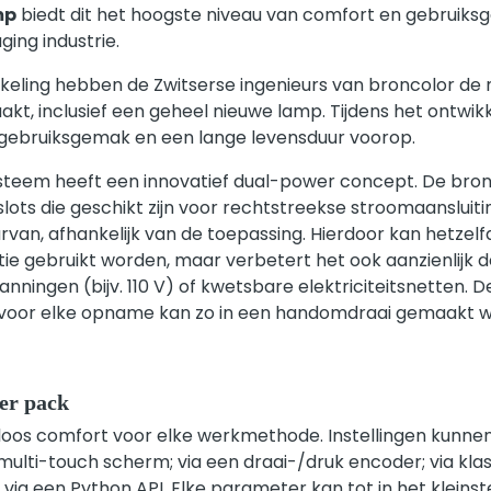
mp
biedt dit het hoogste niveau van comfort en gebruik
ging industrie.
twikkeling hebben de Zwitserse ingenieurs van broncolor 
kt, inclusief een geheel nieuwe lamp. Tijdens het ontwi
eit, gebruiksgemak en een lange levensduur voorop.
ysteem heeft een innovatief dual-power concept. De bro
ots die geschikt zijn voor rechtstreekse stroomaansluiti
van, afhankelijk van de toepassing. Hierdoor kan hetzelf
tie gebruikt worden, maar verbetert het ook aanzienlijk de
anningen (bijv. 110 V) of kwetsbare elektriciteitsnetten. 
 voor elke opname kan zo in een handomdraai gemaakt 
er pack
loos comfort voor elke werkmethode. Instellingen kunn
multi-touch scherm; via een draai-/druk encoder; via kla
s via een Python API. Elke parameter kan tot in het kleins