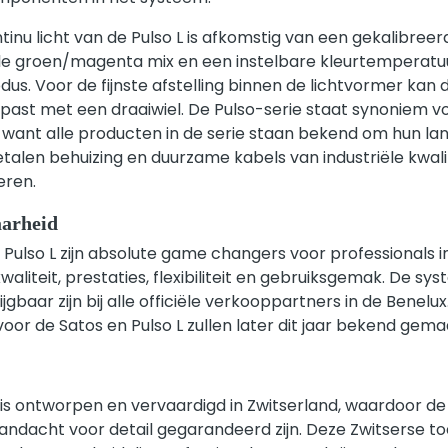
inu licht van de Pulso L is afkomstig van een gekalibree
le groen/magenta mix en een instelbare kleurtemperatu
dus. Voor de fijnste afstelling binnen de lichtvormer kan 
epast met een draaiwiel. De Pulso-serie staat synoniem v
 want alle producten in de serie staan bekend om hun lan
len behuizing en duurzame kabels van industriële kwalite
eren.
aarheid
Pulso L zijn absolute game changers voor professionals in
liteit, prestaties, flexibiliteit en gebruiksgemak. De sy
baar zijn bij alle officiële verkooppartners in de Benelux
oor de Satos en Pulso L zullen later dit jaar bekend gema
 is ontworpen en vervaardigd in Zwitserland, waardoor d
andacht voor detail gegarandeerd zijn. Deze Zwitserse t