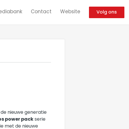
ediabank
Contact
Website
Volg ons
s de nieuwe generatie
os power pack
serie
tie met de nieuwe