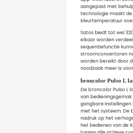
aangepast met behulp 
technologie maakt de s
kleurtemperatuur over 
Satos biedt tot wel 32
elkaar worden verdeel
sequentiefunctie kunn
stroomconvertoren nod
worden bereikt door d
noodzaak meer is voo
broncolor Pulso L l
De broncolor Pulso L l
van bedieningsgemak d
gangbare instellingen
met het systeem. De b
nadruk op het verhoge
het bedienen van de l
tussen alle actieve c