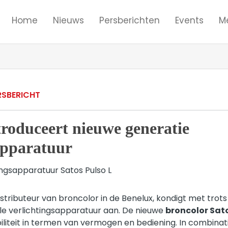
Home
Nieuws
Persberichten
Events
M
RSBERICHT
troduceert nieuwe generatie
apparatuur
stributeur van broncolor in de Benelux, kondigt met trot
le verlichtingsapparatuur aan. De nieuwe
broncolor Sat
biliteit in termen van vermogen en bediening. In combina