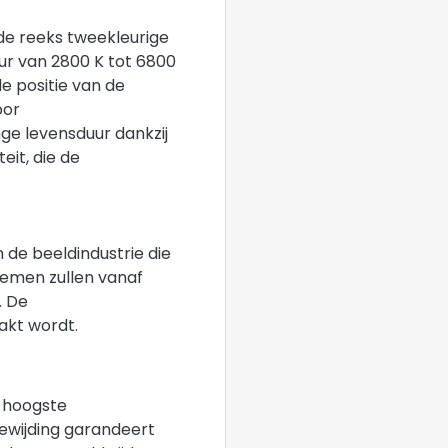
rde reeks tweekleurige
ur van 2800 K tot 6800
de positie van de
oor
ge levensduur dankzij
it, die de
 de beeldindustrie die
stemen zullen vanaf
. De
akt wordt.
e hoogste
oewijding garandeert