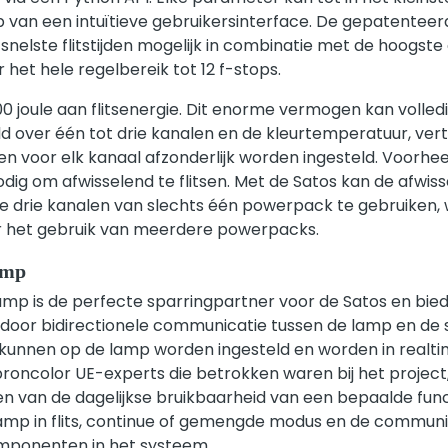
van een intuïtieve gebruikersinterface. De gepatenteer
nelste flitstijden mogelijk in combinatie met de hoogste 
het hele regelbereik tot 12 f-stops.
00 joule aan flitsenergie. Dit enorme vermogen kan volled
d over één tot drie kanalen en de kleurtemperatuur, vert
en voor elk kanaal afzonderlijk worden ingesteld. Voorh
ig om afwisselend te flitsen. Met de Satos kan de afwiss
e drie kanalen van slechts één powerpack te gebruiken,
r het gebruik van meerdere powerpacks.
amp
amp is de perfecte sparringpartner voor de Satos en bie
oor bidirectionele communicatie tussen de lamp en de 
 kunnen op de lamp worden ingesteld en worden in realt
roncolor UE-experts die betrokken waren bij het project
n van de dagelijkse bruikbaarheid van een bepaalde func
amp in flits, continue of gemengde modus en de communi
omponenten in het systeem.