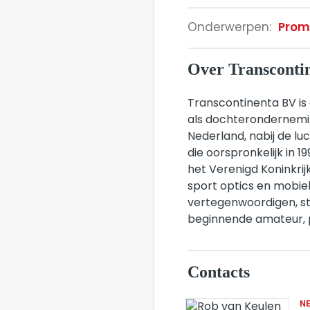
Onderwerpen:
Prom
Over Transcontin
Transcontinenta BV is
als dochterondernemin
Nederland, nabij de l
die oorspronkelijk in 1
het Verenigd Koninkrij
sport optics en mobie
vertegenwoordigen, ste
beginnende amateur, p
Contacts
N