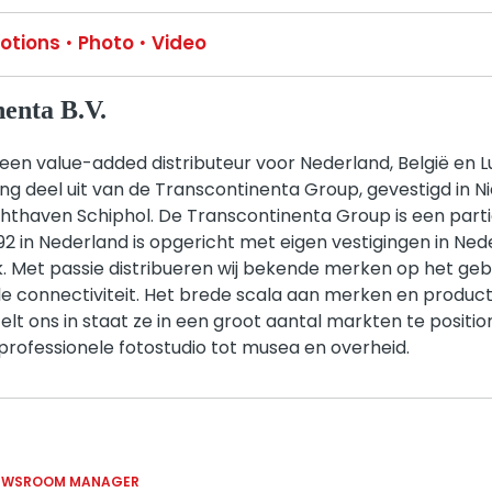
otions
Photo
Video
enta B.V.
 een value-added distributeur voor Nederland, België en
g deel uit van de Transcontinenta Group, gevestigd in 
uchthaven Schiphol. De Transcontinenta Group is een part
992 in Nederland is opgericht met eigen vestigingen in Ned
k. Met passie distribueren wij bekende merken op het gebi
le connectiviteit. Het brede scala aan merken en product
lt ons in staat ze in een groot aantal markten te positi
rofessionele fotostudio tot musea en overheid.
EWSROOM MANAGER