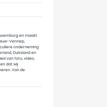
 Luxemburg en maakt
Nieuw-Vennep,
iculiere onderneming
erland, Duitsland en
ed van foto, video,
en dat wij
oneren. Van de