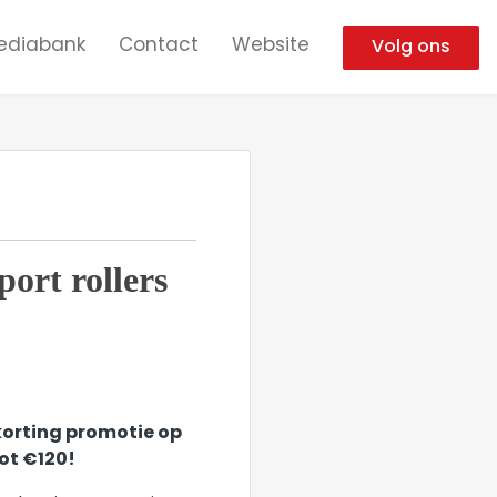
ediabank
Contact
Website
Volg ons
port rollers
orting promotie op
ot €120!