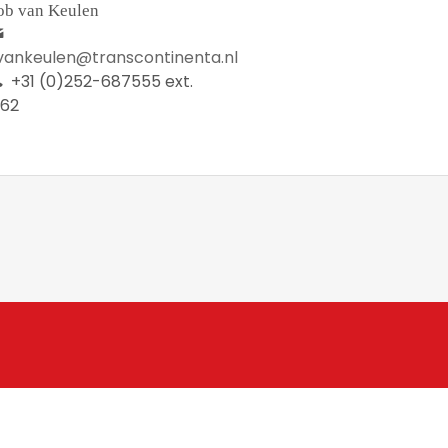
ob van Keulen
.vankeulen@transcontinenta.nl
+31 (0)252-687555 ext.
062