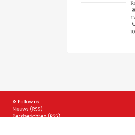
R
r
1
Follow us
Nieuws (RSS)
Persberichten (RSS)
Events (RSS)