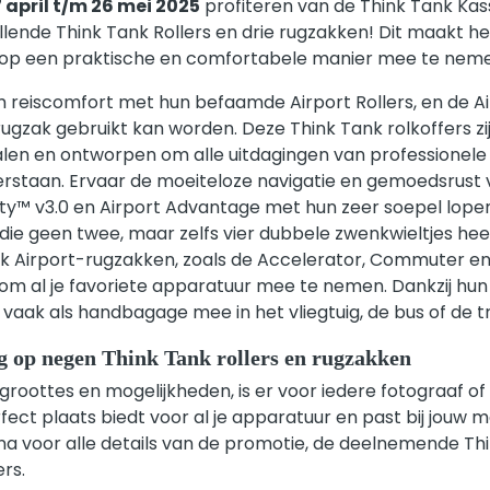
 april t/m 26 mei 2025
profiteren van de Think Tank Ka
illende Think Tank Rollers en drie rugzakken! Dit maakt he
 op een praktische en comfortabele manier mee te nem
m reiscomfort met hun befaamde Airport Rollers, en de Air
s rugzak gebruikt kan worden. Deze Think Tank rolkoffers z
en en ontworpen om alle uitdagingen van professionele
rstaan. Ervaar de moeiteloze navigatie en gemoedsrust v
ity™ v3.0 en Airport Advantage met hun zeer soepel lope
 die geen twee, maar zelfs vier dubbele zwenkwieltjes hee
k Airport-rugzakken, zoals de Accelerator, Commuter en 
m al je favoriete apparatuur mee te nemen. Dankzij hu
aak als handbagage mee in het vliegtuig, de bus of de tr
g op negen Think Tank rollers en rugzakken
groottes en mogelijkheden, is er voor iedere fotograaf of
erfect plaats biedt voor al je apparatuur en past bij jouw
a voor alle details van de promotie, de deelnemende Th
rs.