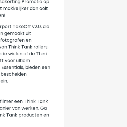
ssakorting Promotie op
t makkelijker dan ooit
en!
port TakeOff v2.0, die
ijn gemaakt uit
 fotografen en
an Think Tank rollers,
nde wielen of de Think
ft voor ultiem
Essentials, bieden een
n bescheiden
ein.
 filmer een Think Tank
 manier van werken. Ga
ink Tank producten en