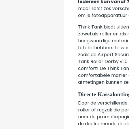
Iedereen kan vanaf 7
maar liefst zes versch
om je fotoapparatuur
Think Tank biedt ultie
zowel als roller én al
hoogwaardige material
fotoliefhebbers te wee
zoals de Airport Secur
Tank Roller Derby v1.0
comfort! De Think Tan
comfortabele manier o
afmetingen kunnen ze v
Directe Kassakortin
Door de verschillende 
roller of rugzak die p
naar de promotiepagin
de deelnemende deale