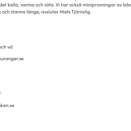
et kalla, varma och söta. Vi har också miniprovningar av både
och stanna länge, avslutar Mats Tjärnstig.
och vd
auranger.se
f
nkan.se