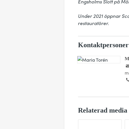
Engsholms Slott på Mör
Under 2021 öppnar Scan
restauratörer.
Kontaktpersoner
M
m
Relaterad media