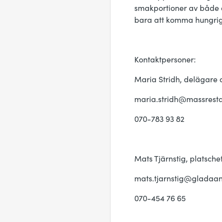
smakportioner av både d
bara att komma hungrig 
Kontaktpersoner:
Maria Stridh, delägare 
maria.stridh@massrest
070-783 93 82
Mats Tjärnstig, platsche
mats.tjarnstig@gladaa
070-454 76 65