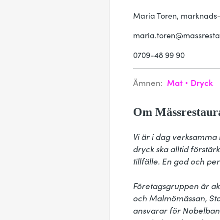
Maria Toren, marknads
maria.toren@massresta
0709-48 99 90
Ämnen:
Mat
Dryck
Om Mässrestaura
Vi är i dag verksamma 
dryck ska alltid förstär
tillfälle. En god och pe
Företagsgruppen är akt
och Malmömässan, Stad
ansvarar för Nobelbank