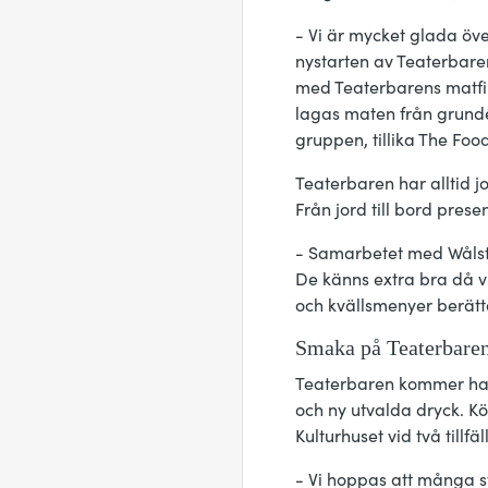
- Vi är mycket glada öve
nystarten av Teaterbaren
med Teaterbarens matfil
lagas maten från grund
gruppen, tillika The Foo
Teaterbaren har alltid 
Från jord till bord pres
- Samarbetet med Wålsted
De känns extra bra då vi
och kvällsmenyer berätta
Smaka på Teaterbare
Teaterbaren kommer ha f
och ny utvalda dryck. 
Kulturhuset vid två till
- Vi hoppas att många s