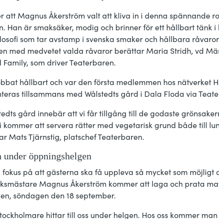
r att Magnus Åkerström valt att kliva in i denna spännande ro
. Han är smaksäker, modig och brinner för ett hållbart tänk i
osofi som tar avstamp i svenska smaker och hållbara råvaror.
en med medvetet valda råvaror berättar Maria Stridh, vd Mä
d Family, som driver Teaterbaren.
jobbat hållbart och var den första medlemmen hos nätverket 
enteras tillsammans med Wålstedts gård i Dala Floda via Teat
ts gård innebär att vi får tillgång till de godaste grönsaker
 kommer att servera rätter med vegetarisk grund både till lun
r Mats Tjärnstig, platschef Teaterbaren.
n under öppningshelgen
okus på att gästerna ska få uppleva så mycket som möjligt 
Köksmästare Magnus Åkerström kommer att laga och prata ma
fällen, söndagen den 18 september.
tockholmare hittar till oss under helgen. Hos oss kommer ma