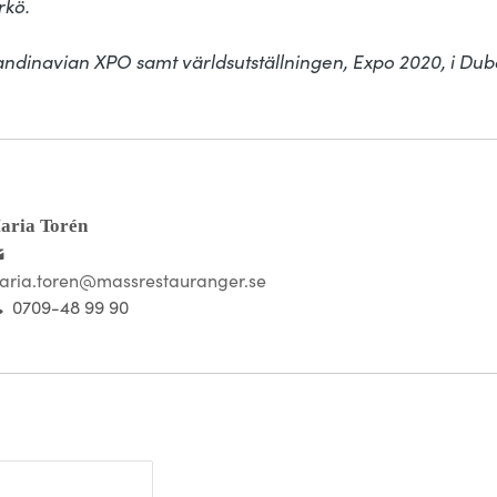
kö. 

dinavian XPO samt världsutställningen, Expo 2020, i Dubai 
aria Torén
aria.toren@massrestauranger.se
0709-48 99 90