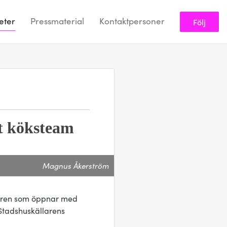
eter
Pressmaterial
Kontaktpersoner
Följ
tt köksteam
Magnus Åkerström
rbaren som öppnar med
 Stadshuskällarens