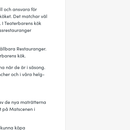
ll och ansvara för
 köket. Det matchar väl
 I Teaterbarens kök
ssrestauranger
Hållbara Restauranger.
erbarens kök.
na när de är i säsong.
cher och i våra helg-
av de nya maträtterna
t på Matscenen i
n kunna köpa