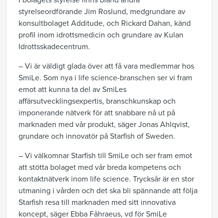
I bolagets styrelse finns bland andra
styrelseordförande Jim Roslund, medgrundare av
konsultbolaget Additude, och Rickard Dahan, känd
profil inom idrottsmedicin och grundare av Kulan
Idrottsskadecentrum.
– Vi är väldigt glada över att få vara medlemmar hos
SmiLe. Som nya i life science-branschen ser vi fram
emot att kunna ta del av SmiLes
affärsutvecklingsexpertis, branschkunskap och
imponerande nätverk för att snabbare nå ut på
marknaden med vår produkt, säger Jonas Ahlqvist,
grundare och innovatör på Starfish of Sweden.
– Vi välkomnar Starfish till SmiLe och ser fram emot
att stötta bolaget med vår breda kompetens och
kontaktnätverk inom life science. Trycksår är en stor
utmaning i vården och det ska bli spännande att följa
Starfish resa till marknaden med sitt innovativa
koncept, säger Ebba Fåhraeus, vd för SmiLe