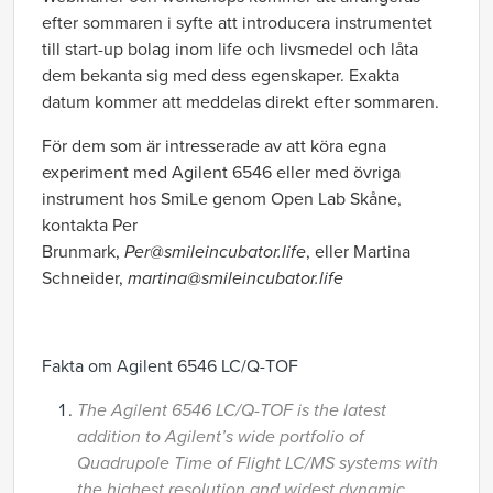
efter sommaren i syfte att introducera instrumentet
till start-up bolag inom life och livsmedel och låta
dem bekanta sig med dess egenskaper. Exakta
datum kommer att meddelas direkt efter sommaren.
För dem som är intresserade av att köra egna
experiment med Agilent 6546 eller med övriga
instrument hos SmiLe genom Open Lab Skåne,
kontakta Per
Brunmark,
Per@smileincubator.life
,
eller
Martina
Schneider,
martina@smileincubator.life
Fakta om Agilent 6546 LC/Q-TOF
The Agilent 6546 LC/Q-TOF is the latest
addition to Agilent’s wide portfolio of
Quadrupole Time of Flight LC/MS systems with
the highest resolution and widest dynamic