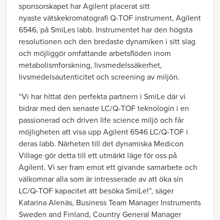
sponsorskapet har Agilent placerat sitt
nyaste
vätskekromatografi Q-TOF instrument
, Agilent
6546, på SmiLes labb.
Instrumentet har den högsta
resolutionen och den bredaste dynamiken i sitt slag
och möjliggör omfattande arbetsflöden inom
metabolismforskning, livsmedelssäkerhet,
livsmedelsautenticitet och screening av miljön
.
“Vi har hittat den perfekta partnern i SmiLe där vi
bidrar med den senaste LC/Q-TOF teknologin i en
passionerad och driven life science miljö och får
möjligheten att visa upp Agilent 6546 LC/Q-TOF i
deras labb. Närheten till det dynamiska Medicon
Village gör detta till ett utmärkt läge för oss på
Agilent. Vi ser fram emot ett givande samarbete och
välkomnar alla som är intresserade av att öka sin
LC/Q-TOF kapacitet att besöka SmiLe!”, säger
Katarina Alenäs, Business Team Manager Instruments
Sweden and Finland, Country General Manager