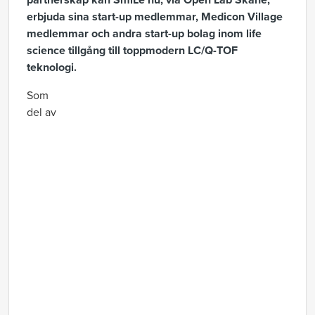
partnerskap kan SmiLe nu, via Open Lab Skåne,
erbjuda sina start-up medlemmar, Medicon Village
medlemmar och andra start-up bolag inom life
science tillgång till toppmodern LC/Q-TOF
teknologi.
Som
del av