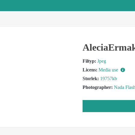
AleciaErma
Filtyp:
Jpeg
Licens:
Media use
Storlek:
19757kb
Photographer:
Nada Flas