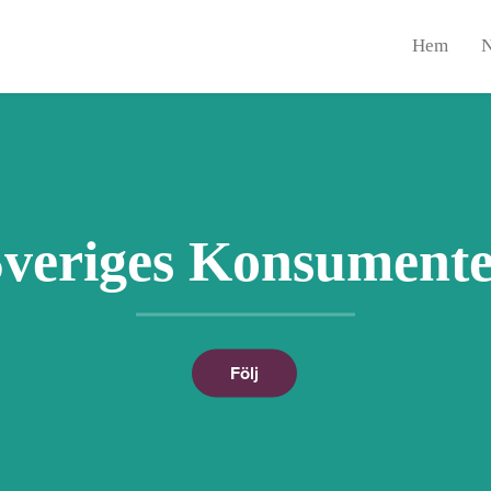
Hem
N
veriges Konsument
Följ