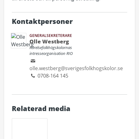
Kontaktpersoner
GENERALSEKRETERARE
Olle Westberg
Rörelsefolkhögskolornas
intresseorganisation RIO
olle.westberg@sverigesfolkhogskolor.se
0708-164 145
Relaterad media