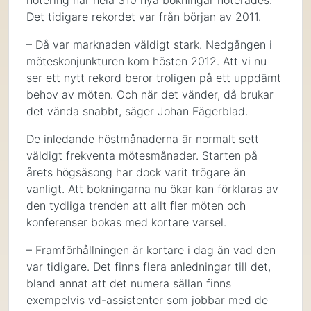
notering när hela 310 nya bokningar noterades.
Det tidigare rekordet var från början av 2011.
– Då var marknaden väldigt stark. Nedgången i
möteskonjunkturen kom hösten 2012. Att vi nu
ser ett nytt rekord beror troligen på ett uppdämt
behov av möten. Och när det vänder, då brukar
det vända snabbt, säger Johan Fägerblad.
De inledande höstmånaderna är normalt sett
väldigt frekventa mötesmånader. Starten på
årets högsäsong har dock varit trögare än
vanligt. Att bokningarna nu ökar kan förklaras av
den tydliga trenden att allt fler möten och
konferenser bokas med kortare varsel.
– Framförhållningen är kortare i dag än vad den
var tidigare. Det finns flera anledningar till det,
bland annat att det numera sällan finns
exempelvis vd-assistenter som jobbar med de