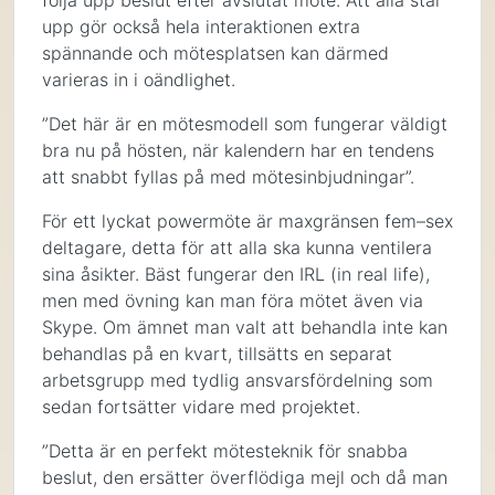
följa upp beslut efter avslutat möte. Att alla står
upp gör också hela interaktionen extra
spännande och mötesplatsen kan därmed
varieras in i oändlighet.
”Det här är en mötesmodell som fungerar väldigt
bra nu på hösten, när kalendern har en tendens
att snabbt fyllas på med mötesinbjudningar”.
För ett lyckat powermöte är maxgränsen fem–sex
deltagare, detta för att alla ska kunna ventilera
sina åsikter. Bäst fungerar den IRL (in real life),
men med övning kan man föra mötet även via
Skype. Om ämnet man valt att behandla inte kan
behandlas på en kvart, tillsätts en separat
arbetsgrupp med tydlig ansvarsfördelning som
sedan fortsätter vidare med projektet.
”Detta är en perfekt mötesteknik för snabba
beslut, den ersätter överflödiga mejl och då man