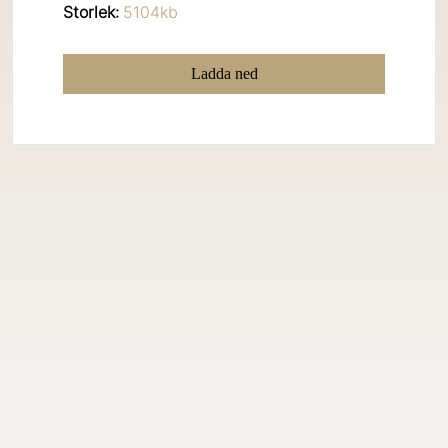
Storlek:
5104kb
Ladda ned