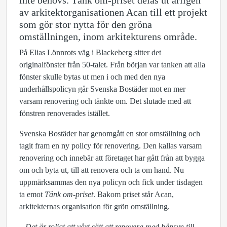
inte behövs. Tänk om-priset delas ut årligen
av arkitektorganisationen Acan till ett projekt
som gör stor nytta för den gröna
omställningen, inom arkitekturens område.
På Elias Lönnrots väg i Blackeberg sitter det
originalfönster från 50-talet. Från början var tanken att alla
fönster skulle bytas ut men i och med den nya
underhållspolicyn går Svenska Bostäder mot en mer
varsam renovering och tänkte om. Det slutade med att
fönstren renoverades istället.
Svenska Bostäder har genomgått en stor omställning och
tagit fram en ny policy för renovering. Den kallas varsam
renovering och innebär att företaget har gått från att bygga
om och byta ut, till att renovera och ta om hand. Nu
uppmärksammas den nya policyn och fick under tisdagen
ta emot
Tänk om-priset
. Bakom priset står Acan,
arkitekternas organisation för grön omställning.
–
Det är roligt att vårt sätt att renovera med hänsyn till