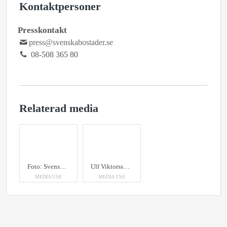
Kontaktpersoner
Presskontakt
press@svenskabostader.se
08-508 365 80
Relaterad media
Foto: Svenska Bostäder/Peter Lydén
Ulf Viktorsson, Teknik och underhållschef på Svenska Bostäder, driver arbetet med Varsam renovering.
MEDIA USE
MEDIA USE