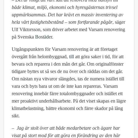
både klimat, miljö, ekonomi och hyresgästernas trivsel
uppmärksammas. Det har krävt en massiv inventering av
hela vårt fastighetsbestånd – som fortfarande pågår
, säger
Ulf Viktorsson, som driver arbetet med Varsam renovering
på Svenska Bostäder.
Utgångspunkten för Varsam renovering är att företaget
övergått från helombyggnad, till att göra saker i tid, för att
bevara och reparera i den mån det går. Om originalfönster
tidigare byttes ut så ses de nu över och räddas om det går.
Om nästan nya vitvaror slängdes, tas de numera istället till
vara och byts bara ut om de inte kan repareras. Varsam
renovering innebär färre totalombyggnader och istället ett
mer proaktivt underhållsarbete. På det viset skapas en lägre
klimatbelastning, bättre ekonomi och färre skador på lång
sikt.
–
Jag är stolt över att både medarbetare och ägare har
visat på stort mod för att göra en förändring av den här