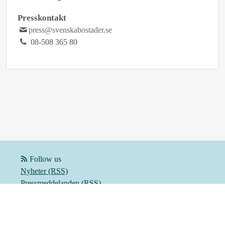
Presskontakt
press@svenskabostader.se
08-508 365 80
Follow us
Nyheter (RSS)
Pressmeddelanden (RSS)
Bloggposter (RSS)
Powered by Notified