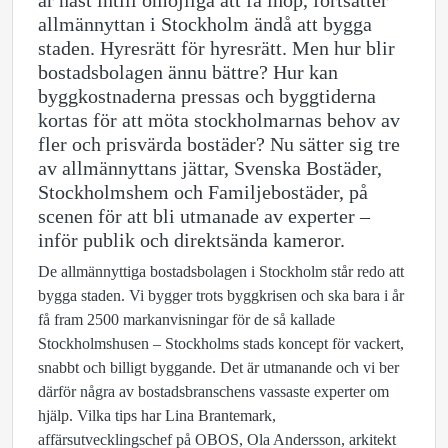
är näst intill omöjliga att få ihop, fortsätter
allmännyttan i Stockholm ändå att bygga
staden. Hyresrätt för hyresrätt. Men hur blir
bostadsbolagen ännu bättre? Hur kan
byggkostnaderna pressas och byggtiderna
kortas för att möta stockholmarnas behov av
fler och prisvärda bostäder? Nu sätter sig tre
av allmännyttans jättar, Svenska Bostäder,
Stockholmshem och Familjebostäder, på
scenen för att bli utmanade av experter –
inför publik och direktsända kameror.
De allmännyttiga bostadsbolagen i Stockholm står redo att
bygga staden. Vi bygger trots byggkrisen och ska bara i år
få fram 2500 markanvisningar för de så kallade
Stockholmshusen – Stockholms stads koncept för vackert,
snabbt och billigt byggande. Det är utmanande och vi ber
därför några av bostadsbranschens vassaste experter om
hjälp. Vilka tips har Lina Brantemark,
affärsutvecklingschef på OBOS, Ola Andersson, arkitekt