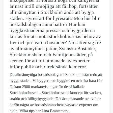
inköpspriser är fortsatt höga och kalkylerna
är näst intill omöjliga att få ihop, fortsätter
allmännyttan i Stockholm ändå att bygga
staden. Hyresrätt för hyresrätt. Men hur blir
bostadsbolagen ännu bättre? Hur kan
byggkostnaderna pressas och byggtiderna
kortas för att möta stockholmarnas behov av
fler och prisvärda bostäder? Nu sätter sig tre
av allmännyttans jättar, Svenska Bostäder,
Stockholmshem och Familjebostäder, på
scenen för att bli utmanade av experter –
inför publik och direktsända kameror.
De allmännyttiga bostadsbolagen i Stockholm står redo att
bygga staden. Vi bygger trots byggkrisen och ska bara i år
få fram 2500 markanvisningar för de så kallade
Stockholmshusen – Stockholms stads koncept för vackert,
snabbt och billigt byggande. Det är utmanande och vi ber
därför några av bostadsbranschens vassaste experter om
hjälp. Vilka tips har Lina Brantemark,