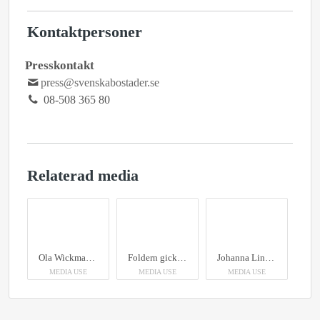
Kontaktpersoner
Presskontakt
press@svenskabostader.se
08-508 365 80
Relaterad media
Ola Wickman, chef för uthyrning på Svenska Bostäder
Foldern gick åt och quizet var populärt
Johanna Lindroth, verksamhetsutvecklare på Svenska Bostäder
MEDIA USE
MEDIA USE
MEDIA USE