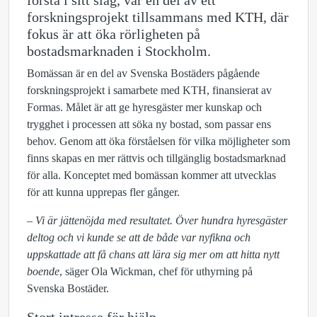
första i sitt slag, var en del av ett
forskningsprojekt tillsammans med KTH, där
fokus är att öka rörligheten på
bostadsmarknaden i Stockholm.
Bomässan är en del av Svenska Bostäders pågående
forskningsprojekt i samarbete med KTH, finansierat av
Formas. Målet är att ge hyresgäster mer kunskap och
trygghet i processen att söka ny bostad, som passar ens
behov. Genom att öka förståelsen för vilka möjligheter som
finns skapas en mer rättvis och tillgänglig bostadsmarknad
för alla. Konceptet med bomässan kommer att utvecklas
för att kunna upprepas fler gånger.
–
Vi är jättenöjda med resultatet. Över hundra hyresgäster
deltog och vi kunde se att de både var nyfikna och
uppskattade att få chans att lära sig mer om att hitta nytt
boende
, säger Ola Wickman, chef för uthyrning på
Svenska Bostäder.