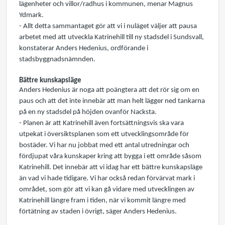
lägenheter och villor/radhus i kommunen, menar Magnus
Ydmark.
- Allt detta sammantaget gör att vi i nuläget väljer att pausa
arbetet med att utveckla Katrinehill till ny stadsdel i Sundsvall,
konstaterar Anders Hedenius, ordförande i
stadsbyggnadsnämnden.
Bättre kunskapsläge
Anders Hedenius är noga att poängtera att det rör sig om en
paus och att det inte innebär att man helt lägger ned tankarna
på en ny stadsdel på höjden ovanför Nacksta.
- Planen är att Katrinehill även fortsättningsvis ska vara
utpekat i översiktsplanen som ett utvecklingsområde för
bostäder. Vi har nu jobbat med ett antal utredningar och
fördjupat våra kunskaper kring att bygga i ett område såsom
Katrinehill. Det innebär att vi idag har ett bättre kunskapsläge
än vad vi hade tidigare. Vi har också redan förvärvat mark i
området, som gör att vi kan gå vidare med utvecklingen av
Katrinehill längre fram i tiden, när vi kommit längre med
förtätning av staden i övrigt, säger Anders Hedenius.