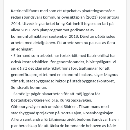
Katrinehill fanns med som ett utpekat exploateringsområde
redan i Sundsvalls kommuns översiktsplan (2021) som antogs
2014. Utvecklingsarbetet kring Katrinehill tog sedan fart på
allvar 2017, och planprogrammet godkändes av
kommunfullmäktige i september 2018. Därefter påbörjades
arbetet med detaljplanen. Ett arbete som nu pausas av flera
anledningar:
- Efterhand som arbetet har fortskridit med Katrinehill så har
också kostnadsbilden, för genomförandet, blivit tydligare. Vi
ser då att det idag inte riktigt finns förutsättningar för att
genomföra projektet med en ekonomi i balans, säger Magnus
Ydmark, stadsbyggnadsdirektör på stadsbyggnadskontoret,
Sundsvalls kommun.
- Samtidigt pågår planarbeten för att möjliggöra för
bostadsbebyggelse vid bl.a. Kungsbackavägen,
Göteborgsvägen och området Sibirien. Tillsammans med
stadsbyggnadsprojekten på Norra Kajen, Rosenborgskajen,
Alliero samt andra förtätningsprojekt bedöms Sundsvall ha en
planberedskap för att täcka de kommande behoven av både