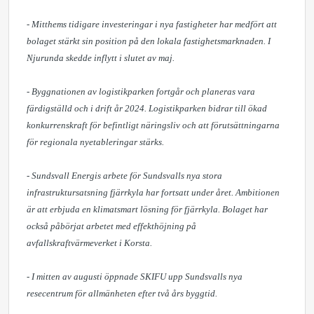
- Mitthems tidigare investeringar i nya fastigheter har medfört att
bolaget stärkt sin position på den lokala fastighetsmarknaden. I
Njurunda skedde inflytt i slutet av maj.
- Byggnationen av logistikparken fortgår och planeras vara
färdigställd och i drift år 2024. Logistikparken bidrar till ökad
konkurrenskraft för befintligt näringsliv och att förutsättningarna
för regionala nyetableringar stärks.
- Sundsvall Energis arbete för Sundsvalls nya stora
infrastruktursatsning fjärrkyla har fortsatt under året. Ambitionen
är att erbjuda en klimatsmart lösning för fjärrkyla. Bolaget har
också påbörjat arbetet med effekthöjning på
avfallskraftvärmeverket i Korsta.
- I mitten av augusti öppnade SKIFU upp Sundsvalls nya
resecentrum för allmänheten efter två års byggtid.