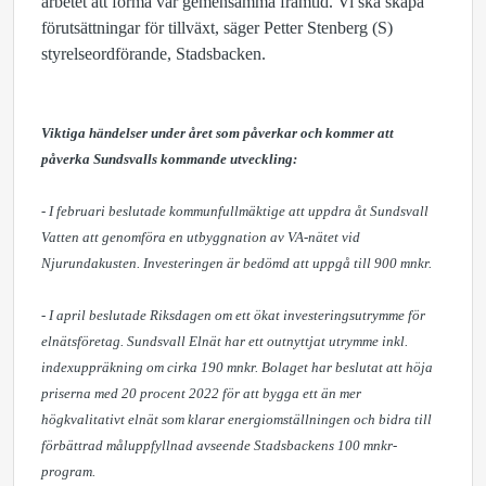
arbetet att forma vår gemensamma framtid. Vi ska skapa
förutsättningar för tillväxt, säger Petter Stenberg (S)
styrelseordförande, Stadsbacken.
Viktiga händelser under året som påverkar och kommer att
påverka Sundsvalls kommande utveckling:
- I februari beslutade kommunfullmäktige att uppdra åt Sundsvall
Vatten att genomföra en utbyggnation av VA-nätet vid
Njurundakusten. Investeringen är bedömd att uppgå till 900 mnkr.
- I april beslutade Riksdagen om ett ökat investeringsutrymme för
elnätsföretag. Sundsvall Elnät har ett outnyttjat utrymme inkl.
indexuppräkning om cirka 190 mnkr. Bolaget har beslutat att höja
priserna med 20 procent 2022 för att bygga ett än mer
högkvalitativt elnät som klarar energiomställningen och bidra till
förbättrad måluppfyllnad avseende Stadsbackens 100 mnkr-
program.