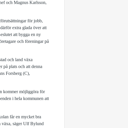
tchef och Magnus Karlsson,
förutsättningar för jobb,
därför extra glada över att
eslutet att bygga en ny
öretagare och föreningar på
tad och land växa
r på plats och att denna
Hans Forsberg (C),
llen kommer möjliggöra för
 boenden i hela kommunen att
skolan får en mycket bra
ch växa, säger Ulf Bylund