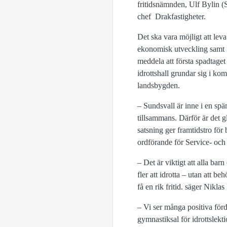
fritidsnämnden, Ulf Bylin (
chef Drakfastigheter.
Det ska vara möjligt att lev
ekonomisk utveckling samt fr
meddela att första spadtaget
idrottshall grundar sig i k
landsbygden.
– Sundsvall är inne i en s
tillsammans. Därför är det 
satsning ger framtidstro för
ordförande för Service- och 
– Det är viktigt att alla bar
fler att idrotta – utan att 
få en rik fritid. säger Nikl
– Vi ser många positiva förde
gymnastiksal för idrottslekt