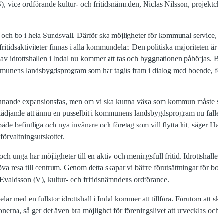
S), vice ordförande kultur- och fritidsnämnden, Niclas Nilsson, projek
a och bo i hela Sundsvall. Därför ska möjligheter för kommunal service, 
itidsaktiviteter finnas i alla kommundelar. Den politiska majoriteten är 
 av idrottshallen i Indal nu kommer att tas och byggnationen påbörjas. B
ommunens landsbygdsprogram som har tagits fram i dialog med boende, f
pännande expansionsfas, men om vi ska kunna växa som kommun måste s
glädjande att ännu en pusselbit i kommunens landsbygdsprogram nu falle
 både befintliga och nya invånare och företag som vill flytta hit, säger 
förvaltningsutskottet.
n och unga har möjligheter till en aktiv och meningsfull fritid. Idrottsha
behöva resa till centrum. Genom detta skapar vi bättre förutsättningar för
as Evaldsson (V), kultur- och fritidsnämndens ordförande.
lar med en fullstor idrottshall i Indal kommer att tillföra. Förutom att 
ionerna, så ger det även bra möjlighet för föreningslivet att utvecklas o