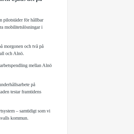
 pilotstäder för hållbar
ra mobilitetslösningar i
på morgonen och två på
all och Alnö.
och arbetspendling mellan Alnö
 underhållsarbete på
aden testar framtidens
portsystem – samtidigt som vi
dsvalls kommun.