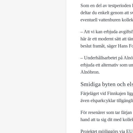
Som en del av testperioden
deltar du enkelt genom att s
eventuell vattenburen kollekt
– Att vi kan erbjuda avgifts
här är ett modernt sätt att tä
beslut framåt, säger Hans 
– Underhållsarbetet på Alnö
erbjuda ett alternativ som un
Alnöbron.
Smidiga byten och els
Färjeläget vid Finnkajen ligg
även elsparkcyklar tillgängli
För resenärer som tar färjan
hand att ta sig dit med kollek
Projektet möjliggörs via E