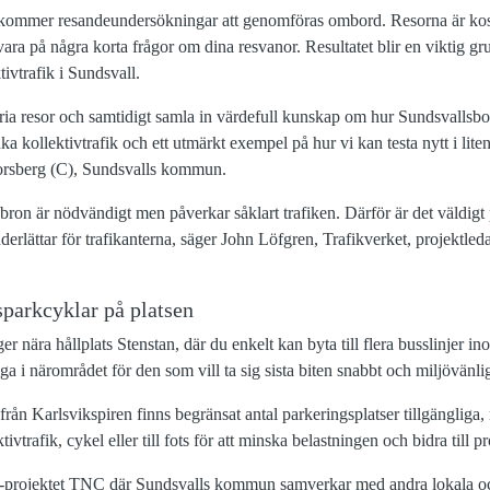
 kommer resandeundersökningar att genomföras ombord. Resorna är kos
vara på några korta frågor om dina resvanor. Resultatet blir en viktig g
ivtrafik i Sundsvall.
fria resor och samtidigt samla in värdefull kunskap om hur Sundsvallsbo
nka kollektivtrafik och ett utmärkt exempel på hur vi kan testa nytt i liten 
Forsberg (C), Sundsvalls kommun.
bron är nödvändigt men påverkar såklart trafiken. Därför är det väldig
derlättar för trafikanterna, säger John Löfgren, Trafikverket, projektled
parkcyklar på platsen
er nära hållplats Stenstan, där du enkelt kan byta till flera busslinjer in
ga i närområdet för den som vill ta sig sista biten snabbt och miljövänlig
 från Karlsvikspiren finns begränsat antal parkeringsplatser tillgängliga
tivtrafik, cykel eller till fots för att minska belastningen och bidra till p
U-projektet TNC där Sundsvalls kommun samverkar med andra lokala och