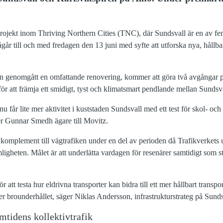
projekt inom Thriving Northern Cities (TNC), där Sundsvall är en av fem
ågår till och med fredagen den 13 juni med syfte att utforska nya, hållba
en genomgått en omfattande renovering, kommer att göra två avgångar 
ör att främja ett smidigt, tyst och klimatsmart pendlande mellan Sundsv
vi nu får lite mer aktivitet i kuststaden Sundsvall med ett test för skol- 
er Gunnar Smedh ägare till Movitz.
ett komplement till vägtrafiken under en del av perioden då Trafikverkets
gheten. Målet är att underlätta vardagen för resenärer samtidigt som st
för att testa hur eldrivna transporter kan bidra till ett mer hållbart trans
der brounderhållet, säger Niklas Andersson, infrastrukturstrateg på Sun
mtidens kollektivtrafik