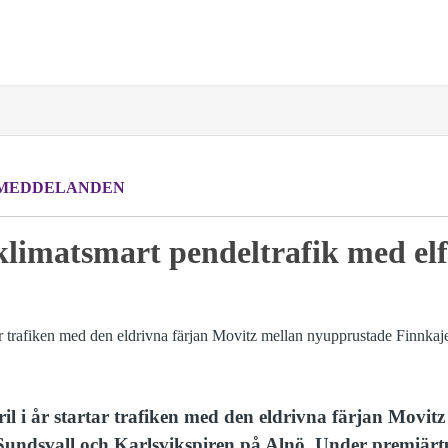
MEDDELANDEN
klimatsmart pendeltrafik med el
l i år startar trafiken med den eldrivna färjan Movit
 Sundsvall och Karlsvikspiren på Alnö. Under premiärt