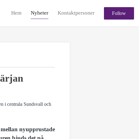
Hem
Nyheter
Kontaktpersoner
Follow
färjan
z mellan nyupprustade
uren bjuds det på