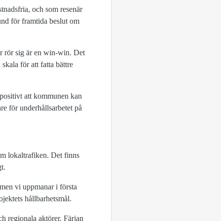
tnadsfria, och som resenär
rund för framtida beslut om
r rör sig är en win-win. Det
skala för att fatta bättre
t positivt att kommunen kan
are för underhållsarbetet på
om lokaltrafiken. Det finns
t.
, men vi uppmanar i första
rojektets hållbarhetsmål.
 regionala aktörer. Färjan