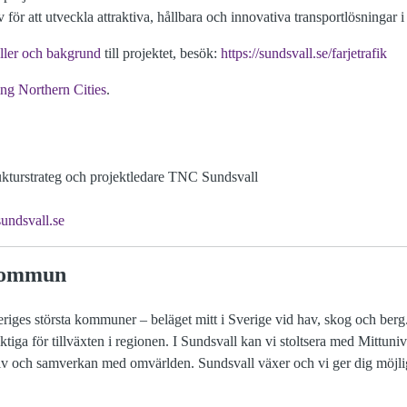
tiv för att utveckla attraktiva, hållbara och innovativa transportlösningar i
eller och bakgrund
till projektet, besök:
https://sundsvall.se/farjetrafik
ng Northern Cities
.
rukturstrateg och projektledare TNC Sundsvall
undsvall.se
kommun
riges största kommuner – beläget mitt i Sverige vid hav, skog och berg.
tiga för tillväxten i regionen. I Sundsvall kan vi stoltsera med Mittunive
sliv och samverkan med omvärlden. Sundsvall växer och vi ger dig möjli