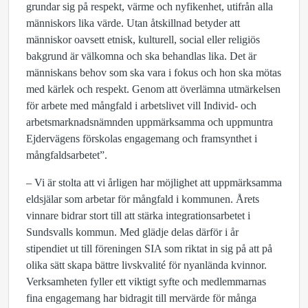
grundar sig på respekt, värme och nyfikenhet, utifrån alla
människors lika värde. Utan åtskillnad betyder att
människor oavsett etnisk, kulturell, social eller religiös
bakgrund är välkomna och ska behandlas lika. Det är
människans behov som ska vara i fokus och hon ska mötas
med kärlek och respekt. Genom att överlämna utmärkelsen
för arbete med mångfald i arbetslivet vill Individ- och
arbetsmarknadsnämnden uppmärksamma och uppmuntra
Ejdervägens förskolas engagemang och framsynthet i
mångfaldsarbetet”.
– Vi är stolta att vi årligen har möjlighet att uppmärksamma
eldsjälar som arbetar för mångfald i kommunen. Årets
vinnare bidrar stort till att stärka integrationsarbetet i
Sundsvalls kommun. Med glädje delas därför i år
stipendiet ut till föreningen SIA som riktat in sig på att på
olika sätt skapa bättre livskvalité för nyanlända kvinnor.
Verksamheten fyller ett viktigt syfte och medlemmarnas
fina engagemang har bidragit till mervärde för många