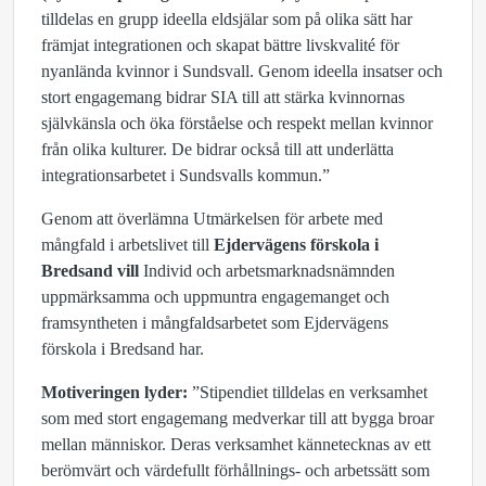
tilldelas en grupp ideella eldsjälar som på olika sätt har
främjat integrationen och skapat bättre livskvalité för
nyanlända kvinnor i Sundsvall. Genom ideella insatser och
stort engagemang bidrar SIA till att stärka kvinnornas
självkänsla och öka förståelse och respekt mellan kvinnor
från olika kulturer. De bidrar också till att underlätta
integrationsarbetet i Sundsvalls kommun.”
Genom att överlämna Utmärkelsen för arbete med
mångfald i arbetslivet till
Ejdervägens förskola i
Bredsand vill
Individ och arbetsmarknadsnämnden
uppmärksamma och uppmuntra engagemanget och
framsyntheten i mångfaldsarbetet som Ejdervägens
förskola i Bredsand har.
Motiveringen lyder:
”Stipendiet tilldelas en verksamhet
som med stort engagemang medverkar till att bygga broar
mellan människor. Deras verksamhet kännetecknas av ett
berömvärt och värdefullt förhållnings- och arbetssätt som